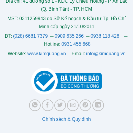
Địa chỉ: 41 đường số 1 - KDC Lý Chiêu Hoàng - P. An Lạc
(Q. Bình Tân) - TP. HCM
MST: 0311259943 do Sở Kế hoạch & Đầu tư Tp. Hồ Chí
Minh cấp ngày 21/10/2011
ĐT:
(028) 6681 7379
─
0909 635 266
─
0938 118 428
─
Hotline:
0931 455 668
Website:
www.kimquang.vn
─
Email:
info@kimquang.vn
Chính sách & Quy định