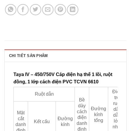
CHI TIẾT SẢN PHẨM
Taya IV – 450/750V Cáp điện hạ thế 1 lõi, ruột
đồng, 1 lớp cách điện PVC TCVN 6610
Điện
Ruột dẫn
trở
Bề
ruột
Đ
dày
Đường
dây
cách
Mặt
kính
dẫn
điện
cắt
Đường
tổng
lớn
Kết cấu
danh
(
danh
kính
nhất
định
định