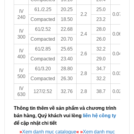
61./2.25
20.25
25.0
IV
2.2
0.0754
240
Compacted
18.50
23.2
61/2.52
22.68
28.0
IV
2.4
0.0601
300
Compacted
20.70
26.0
61/2.85
25.65
32.2
IV
2.6
0.0470
400
Compacted
23.40
29.0
61/3.20
28.80
34.7
IV
2.8
0.0366
500
Compacted
26.30
32.2
IV
127/2.52
32.76
2.8
38.7
0.0283
630
Thông tin thêm về sản phẩm và chương trình
bán hàng, Quý khách vui lòng
liên hệ công ty
để cập nhật chi tiết
»
Xem danh mục catalogue
«
»
Xem danh mục