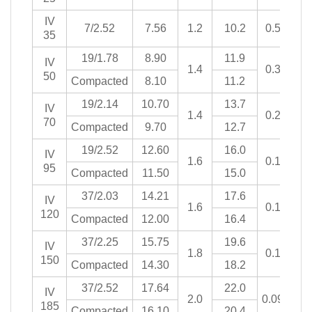
IV
7/2.52
7.56
1.2
10.2
0.524
35
19/1.78
8.90
11.9
IV
1.4
0.387
50
Compacted
8.10
11.2
19/2.14
10.70
13.7
IV
1.4
0.268
70
Compacted
9.70
12.7
19/2.52
12.60
16.0
IV
1.6
0.193
95
Compacted
11.50
15.0
37/2.03
14.21
17.6
IV
1.6
0.153
120
Compacted
12.00
16.4
37/2.25
15.75
19.6
IV
1.8
0.124
150
Compacted
14.30
18.2
37/2.52
17.64
22.0
IV
2.0
0.0991
185
Compacted
16.10
20.4