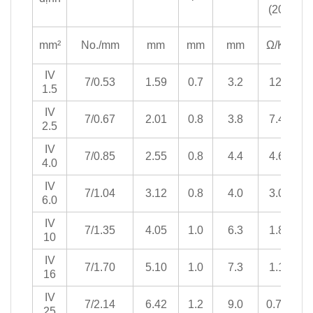
(20°)
K
mm²
No./mm
mm
mm
mm
Ω/Km
p
IV
7/0.53
1.59
0.7
3.2
12.1
1.5
IV
7/0.67
2.01
0.8
3.8
7.41
2.5
IV
7/0.85
2.55
0.8
4.4
4.61
4.0
IV
7/1.04
3.12
0.8
4.0
3.08
6.0
IV
7/1.35
4.05
1.0
6.3
1.83
10
IV
7/1.70
5.10
1.0
7.3
1.15
16
IV
7/2.14
6.42
1.2
9.0
0.727
25