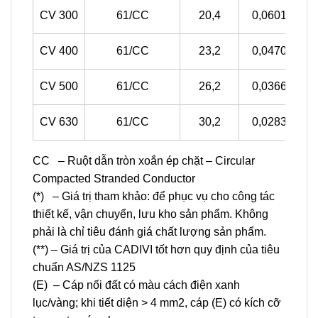
CV 300
61/CC
20,4
0,0601
CV 400
61/CC
23,2
0,0470
CV 500
61/CC
26,2
0,0366
CV 630
61/CC
30,2
0,0283
CC – Ruột dẫn tròn xoắn ép chặt – Circular
Compacted Stranded Conductor
(*) – Giá trị tham khảo: để phục vụ cho công tác
thiết kế, vận chuyển, lưu kho sản phẩm. Không
phải là chỉ tiêu đánh giá chất lượng sản phẩm.
(**) – Giá trị của CADIVI tốt hơn quy định của tiêu
chuẩn AS/NZS 1125
(E) – Cáp nối đất có màu cách điện xanh
lục/vàng; khi tiết diện > 4 mm2, cáp (E) có kích cỡ