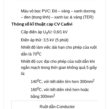
Màu vỏ bọc PVC: Đỏ – vàng – xanh dương
– đen (trung tính) – xanh lục & vàng (TER)
Thông số kĩ thuật cáp CV Cadivi
Cấp điện áp U
/U: 0,6/1 kV
0
Điện áp thử: 3,5 kV (5 phút)
Nhiệt độ làm việc dài hạn cho phép của ruột
0
dẫn là 70
C
Nhiệt độ cực đại cho phép của ruột dẫn khi
ngắn mạch trong thời gian không quá 5 giây
là:
0
2
140
C, với tiết diện lớn hơn 300mm
0
160
C, với tiết diện nhỏ hơn hoặc
2
bằng 300mm
Ruột dẫn-Conductor