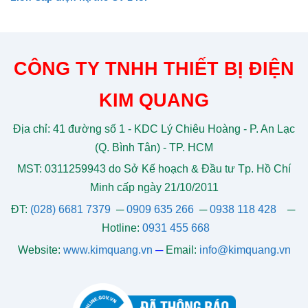
CÔNG TY TNHH THIẾT BỊ ĐIỆN
KIM QUANG
Địa chỉ: 41 đường số 1 - KDC Lý Chiêu Hoàng - P. An Lạc
(Q. Bình Tân) - TP. HCM
MST: 0311259943 do Sở Kế hoạch & Đầu tư Tp. Hồ Chí
Minh cấp ngày 21/10/2011
ĐT:
(028) 6681 7379
─
0909 635 266
─
0938 118 428
─
Hotline:
0931 455 668
Website:
www.kimquang.vn
─
Email:
info@kimquang.vn