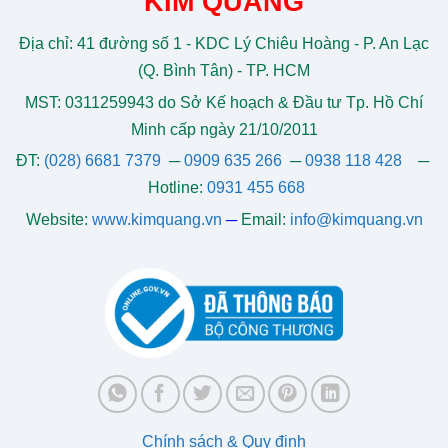
KIM QUANG
Địa chỉ: 41 đường số 1 - KDC Lý Chiêu Hoàng - P. An Lạc
(Q. Bình Tân) - TP. HCM
MST: 0311259943 do Sở Kế hoạch & Đầu tư Tp. Hồ Chí
Minh cấp ngày 21/10/2011
ĐT:
(028) 6681 7379
─
0909 635 266
─
0938 118 428
─
Hotline:
0931 455 668
Website:
www.kimquang.vn
─
Email:
info@kimquang.vn
Chính sách & Quy định