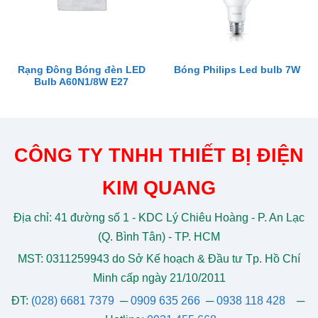
Rạng Đông Bóng đèn LED
Bóng Philips Led bulb 7W
Bulb A60N1/8W E27
CÔNG TY TNHH THIẾT BỊ ĐIỆN
KIM QUANG
Địa chỉ: 41 đường số 1 - KDC Lý Chiêu Hoàng - P. An Lạc
(Q. Bình Tân) - TP. HCM
MST: 0311259943 do Sở Kế hoạch & Đầu tư Tp. Hồ Chí
Minh cấp ngày 21/10/2011
ĐT:
(028) 6681 7379
─
0909 635 266
─
0938 118 428
─