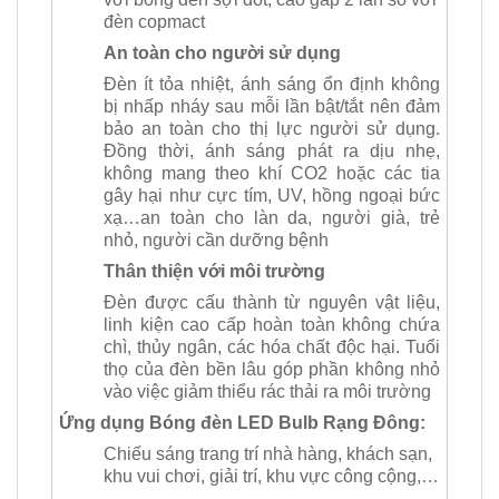
đèn copmact
An toàn cho người sử dụng
Đèn ít tỏa nhiệt, ánh sáng ổn định không
bị nhấp nháy sau mỗi lần bật/tắt nên đảm
bảo an toàn cho thị lực người sử dụng.
Đồng thời, ánh sáng phát ra dịu nhẹ,
không mang theo khí CO2 hoặc các tia
gây hại như cực tím, UV, hồng ngoại bức
xạ…an toàn cho làn da, người già, trẻ
nhỏ, người cần dưỡng bệnh
Thân thiện với môi trường
Đèn được cấu thành từ nguyên vật liệu,
linh kiện cao cấp hoàn toàn không chứa
chì, thủy ngân, các hóa chất độc hại. Tuổi
thọ của đèn bền lâu góp phần không nhỏ
vào việc giảm thiểu rác thải ra môi trường
Ứng dụng Bóng đèn LED Bulb Rạng Đông:
Chiếu sáng trang trí nhà hàng, khách sạn,
khu vui chơi, giải trí, khu vực công cộng,…