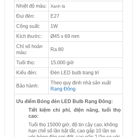
Nhiệt độ màu:
Xanh lá
Đui đèn:
E27
Công suất:
1W
Kích thước:
Ø45 x 69 mm
Chỉ số hoàn
Ra 80
màu:
Tuổi thọ:
15.000 giờ
Kiểu đèn:
Đèn LED bulb trang trí
Theo quy định nhà sản xuất
Bảo hành:
Rạng Đông
Ưu điểm Bóng đèn LED Bulb Rạng Đông:
Tiết kiệm chi phí, điện năng, tuổi thọ
cao:
Tuổi thọ 15000 giờ, độ tin cậy cao, không
hạn chế số lần bật tắt, cao gấp 10 lần so
với bóng đèn sợi đốt, cao gấp 2 lần so với