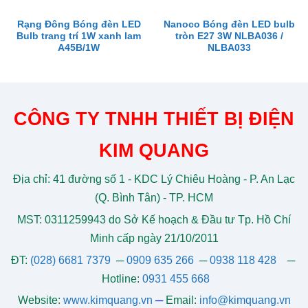
Rạng Đông Bóng đèn LED
Nanoco Bóng đèn LED bulb
Bulb trang trí 1W xanh lam
tròn E27 3W NLBA036 /
A45B/1W
NLBA033
CÔNG TY TNHH THIẾT BỊ ĐIỆN
KIM QUANG
Địa chỉ: 41 đường số 1 - KDC Lý Chiêu Hoàng - P. An Lạc
(Q. Bình Tân) - TP. HCM
MST: 0311259943 do Sở Kế hoạch & Đầu tư Tp. Hồ Chí
Minh cấp ngày 21/10/2011
ĐT:
(028) 6681 7379
─
0909 635 266
─
0938 118 428
─
Hotline:
0931 455 668
Website:
www.kimquang.vn
─
Email:
info@kimquang.vn