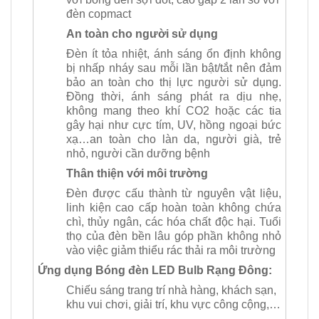
đèn copmact
An toàn cho người sử dụng
Đèn ít tỏa nhiệt, ánh sáng ổn định không
bị nhấp nháy sau mỗi lần bật/tắt nên đảm
bảo an toàn cho thị lực người sử dụng.
Đồng thời, ánh sáng phát ra dịu nhẹ,
không mang theo khí CO2 hoặc các tia
gây hại như cực tím, UV, hồng ngoại bức
xạ…an toàn cho làn da, người già, trẻ
nhỏ, người cần dưỡng bệnh
Thân thiện với môi trường
Đèn được cấu thành từ nguyên vật liệu,
linh kiện cao cấp hoàn toàn không chứa
chì, thủy ngân, các hóa chất độc hại. Tuổi
thọ của đèn bền lâu góp phần không nhỏ
vào việc giảm thiểu rác thải ra môi trường
Ứng dụng Bóng đèn LED Bulb Rạng Đông:
Chiếu sáng trang trí nhà hàng, khách sạn,
khu vui chơi, giải trí, khu vực công cộng,…