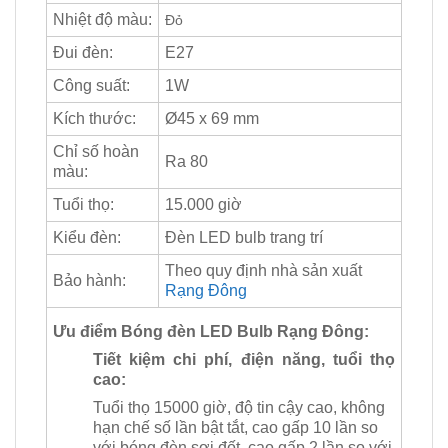
Nhiệt độ màu:
Đỏ
Đui đèn:
E27
Công suất:
1W
Kích thước:
Ø45 x 69 mm
Chỉ số hoàn
Ra 80
màu:
Tuổi thọ:
15.000 giờ
Kiểu đèn:
Đèn LED bulb trang trí
Theo quy định nhà sản xuất
Bảo hành:
Rạng Đông
Ưu điểm Bóng đèn LED Bulb Rạng Đông:
Tiết kiệm chi phí, điện năng, tuổi thọ
cao:
Tuổi thọ 15000 giờ, độ tin cậy cao, không
hạn chế số lần bật tắt, cao gấp 10 lần so
với bóng đèn sợi đốt, cao gấp 2 lần so với