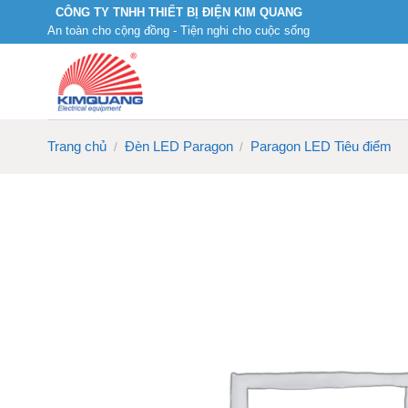
Skip
CÔNG TY TNHH THIẾT BỊ ĐIỆN KIM QUANG
An toàn cho cộng đồng - Tiện nghi cho cuộc sống
to
content
Trang chủ
Đèn LED Paragon
Paragon LED Tiêu điểm
/
/