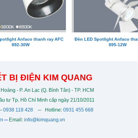
potlight Anfaco thanh ray AFC
Đèn LED Spotlight Anfaco tha
892-30W
895-12W
T BỊ ĐIỆN KIM QUANG
 Hoàng - P. An Lạc (Q. Bình Tân) - TP. HCM
u tư Tp. Hồ Chí Minh cấp ngày 21/10/2011
─
0938 118 428
─
Hotline:
0931 455 668
vn
─
Email:
info@kimquang.vn