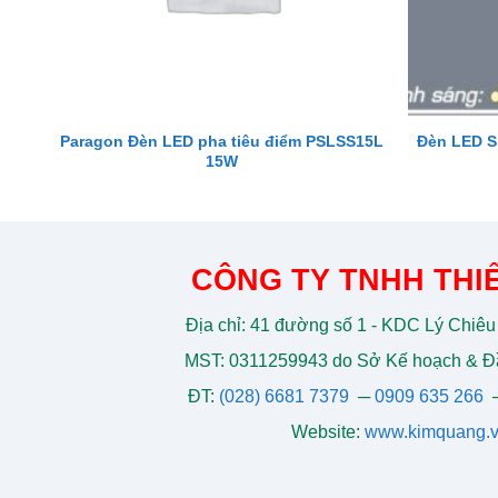
Paragon Đèn LED pha tiêu điểm PSLSS15L
Đèn LED S
15W
CÔNG TY TNHH THIẾ
Địa chỉ: 41 đường số 1 - KDC Lý Chiêu
MST: 0311259943 do Sở Kế hoạch & Đầ
ĐT:
(028) 6681 7379
─
0909 635 266
Website:
www.kimquang.