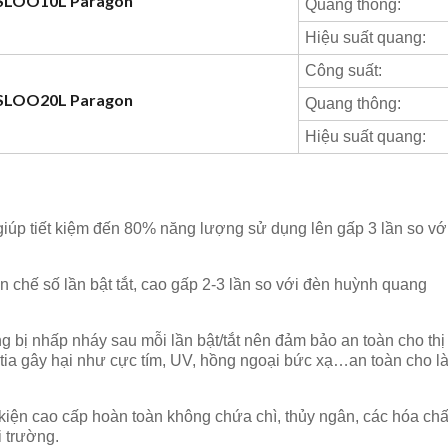
PSLOO10L Paragon
Quang thông:
Hiệu suất quang:
Công suất:
PSLOO20L Paragon
Quang thông:
Hiệu suất quang:
úp tiết kiệm đến 80% năng lượng sử dụng lên gấp 3 lần so vớ
ạn chế số lần bật tắt, cao gấp 2-3 lần so với đèn huỳnh quang
ng bị nhấp nháy sau mỗi lần bật/tắt nên đảm bảo an toàn cho th
tia gây hại như cực tím, UV, hồng ngoại bức xạ…an toàn cho là
 kiện cao cấp hoàn toàn không chứa chì, thủy ngân, các hóa chấ
i trường.