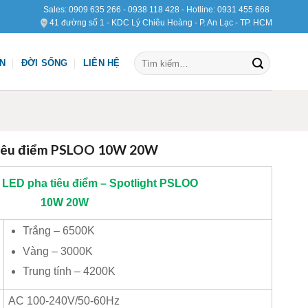
Sales:
0909 635 266
-
0938 118 428
- Hotline:
0931 455 668
41 đường số 1 - KDC Lý Chiêu Hoàng - P. An Lạc - TP. HCM
Tìm
ỆN
ĐỜI SỐNG
LIÊN HỆ
kiếm:
tiêu điểm PSLOO 10W 20W
LED pha tiêu điểm – Spotlight PSLOO
10W 20W
Trắng – 6500K
Vàng – 3000K
Trung tính – 4200K
AC 100-240V/50-60Hz