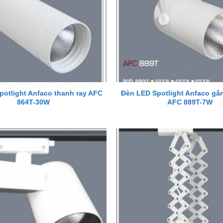
potlight Anfaco thanh ray AFC
Đèn LED Spotlight Anfaco gắn
864T-30W
AFC 889T-7W