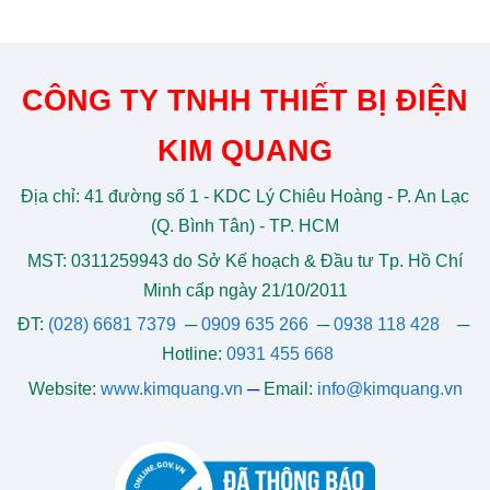
CÔNG TY TNHH THIẾT BỊ ĐIỆN
KIM QUANG
Địa chỉ: 41 đường số 1 - KDC Lý Chiêu Hoàng - P. An Lạc
(Q. Bình Tân) - TP. HCM
MST: 0311259943 do Sở Kế hoạch & Đầu tư Tp. Hồ Chí
Minh cấp ngày 21/10/2011
ĐT:
(028) 6681 7379
─
0909 635 266
─
0938 118 428
─
Hotline:
0931 455 668
Website:
www.kimquang.vn
─
Email:
info@kimquang.vn