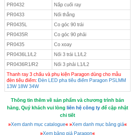
PR0432
Nắp cuối ray
PR0433
Nối thẳng
PR0435L
Co góc 90 trái
PR0435R
Co góc 90 phải
PR0435
Co xoay
PR0436L1/L2
Nối 3 trái L1/L2
PR0436R1/R2
Nối 3 phải L1/L2
Thanh ray 3 chấu và phụ kiện Paragon dùng cho mẫu
đèn tiêu điểm:
Đèn LED pha tiêu điểm Paragon PSLMM
13W 18W 34W
Thông tin thêm về sản phẩm và chương trình bán
hàng, Quý khách vui lòng
liên hệ công ty
để cập nhật
chi tiết
»
Xem danh mục catalogue
«
»
Xem danh mục bảng giá
«
»
Xem bảng giá Paragon
«