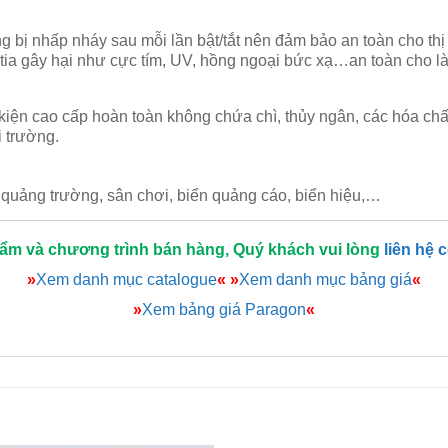
ng bị nhấp nháy sau mỗi lần bật/tắt nên đảm bảo an toàn cho th
tia gây hại như cực tím, UV, hồng ngoại bức xạ…an toàn cho là
 kiện cao cấp hoàn toàn không chứa chì, thủy ngân, các hóa chấ
i trường.
, quảng trường, sân chơi, biển quảng cáo, biển hiệu,…
hẩm và chương trình bán hàng, Quý khách vui lòng
liên hệ 
»
Xem danh mục catalogue
«
»
Xem danh mục bảng giá
«
»
Xem bảng giá Paragon
«