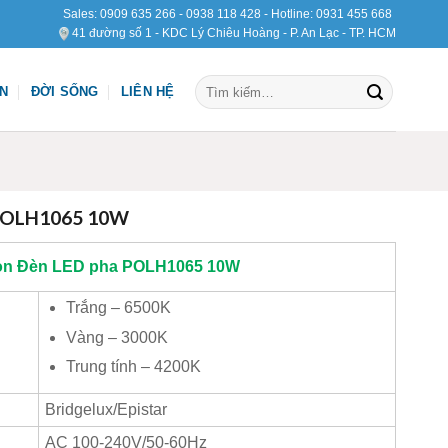
Sales:
0909 635 266
-
0938 118 428
- Hotline:
0931 455 668
41 đường số 1 - KDC Lý Chiêu Hoàng - P. An Lạc - TP. HCM
Tìm
ỆN
ĐỜI SỐNG
LIÊN HỆ
kiếm:
 POLH1065 10W
on
Đèn LED pha POLH1065 10W
Trắng – 6500K
Vàng – 3000K
Trung tính – 4200K
Bridgelux/Epistar
AC 100-240V/50-60Hz