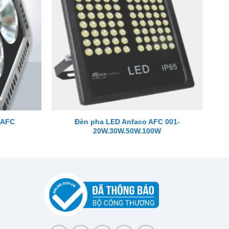
 AFC
Đèn pha LED Anfaco AFC 001-
20W.30W.50W.100W