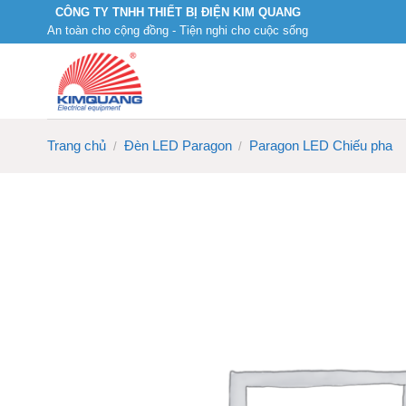
Skip
CÔNG TY TNHH THIẾT BỊ ĐIỆN KIM QUANG
An toàn cho cộng đồng - Tiện nghi cho cuộc sống
to
content
Trang chủ
Đèn LED Paragon
Paragon LED Chiếu pha
/
/