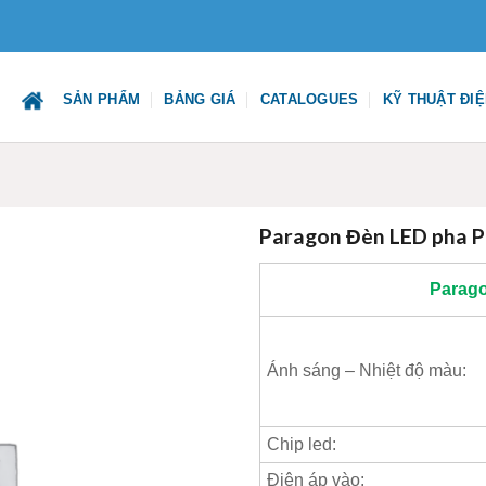
SẢN PHẨM
BẢNG GIÁ
CATALOGUES
KỸ THUẬT ĐI
Paragon Đèn LED pha
Parag
Ánh sáng – Nhiệt độ màu:
Chip led:
Điện áp vào: