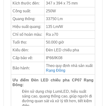
Kích thước đèn:
347 x 394 x 75 mm
Công suất:
250W
Quang thông:
33750 Lm
Hiệu suất quang:
135 Lm/W
Chỉ số hoàn màu:
Ra ≥70
Tuổi thọ:
50.000 giờ
Kiểu đèn:
Đèn LED chiếu pha
Cấp bảo vệ:
IP66/IK08
Theo quy định nhà sản xuất
Bảo hành:
Rạng Đông
Ưu điểm Đèn LED chiếu pha CP07 Rạng
Đông:
Đèn sử dụng chip LumiLED, hiệu suất
sáng cao, quang thông cao, giúp người đi
đường quan sát và xử lý tốt hơn, tiết kiệm
điện