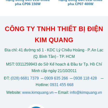
pha CP06 150W
pha CP07 400W
CÔNG TY TNHH THIẾT BỊ ĐIỆN
KIM QUANG
Địa chỉ: 41 đường số 1 - KDC Lý Chiêu Hoàng - P. An Lạc
(Q. Bình Tân) - TP. HCM
MST: 0311259943 do Sở Kế hoạch & Đầu tư Tp. Hồ Chí
Minh cấp ngày 21/10/2011
ĐT:
(028) 6681 7379
─
0909 635 266
─
0938 118 428
─
Hotline:
0931 455 668
Website:
www.kimquang.vn
─
Email:
info@kimquang.vn