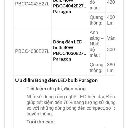
độ
4200K
PBCC4042E27L
PBCC4042E27L
màu:
Paragon
Quang
4000
thông:
Lm
Ánh
sáng –
Vàng
Bóng đèn LED
Nhiệt
–
bulb 40W
độ
3000K
PBCC4030E27L
PBCC4030E27L
màu:
Paragon
Quang
3800
thông:
Lm
Ưu điểm Bóng đèn LED bulb Paragon
Tiết kiệm chi phí, điện năng:
Nhờ sử dụng công nghệ LED hiện đại, Đèn
giúp tiết kiệm đến 70% năng lượng sử dụng
so với những dòng bóng đèn compact, sợi đốt
truyền thống.
Tuổi thọ cao: