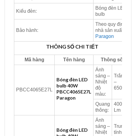
Bóng đèn LED
Kiểu đèn:
bulb
Theo quy định
Bảo hành:
nhà sản xuất
Paragon
THÔNG SỐ CHI TIẾT
Mã hàng
Tên hàng
Thông số
Ánh
sáng –
Trắng
Bóng đèn LED
Nhiệt
–
bulb 40W
độ
6500K
PBCC4065E27L
PBCC4065E27L
màu:
Paragon
Quang
4000
thông:
Lm
Ánh
sáng –
Trung
Bóng đèn LED
Nhiệt
tính –
bulb 40W