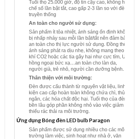
Tuổi thọ 25.000 giờ, độ tin cậy cao, không hạn
chế số lần bật tắt, cao gấp 2-3 lần so với đèn
truyền thống
An toàn cho người sử dụng:
Sản phẩm ít tỏa nhiệt, ánh sáng ổn định không
bị nhấp nháy sau mỗi lần bật/tắt nên đảm bảo
an toàn cho thị lực người sử dụng. Đồng thời,
ánh sáng phát ra dịu nhẹ, không mang theo
khí CO2 hoặc các tia gây hại như cực tím, UV,
hồng ngoại bức xạ…an toàn cho làn da,
người già, trẻ nhỏ, người cần dưỡng bệnh.
Thân thiện với môi trường:
Đèn được cấu thành từ nguyên vật liệu, linh
kiện cao cấp hoàn toàn không chứa chì, thủy
ngân, các hóa chất độc hại. Tuổi thọ của đèn
bền lâu góp phần không nhỏ vào việc giảm
thiểu rác thải ra môi trường.
Ứng dụng Bóng đèn LED bulb Paragon
Sản phẩm được sử dụng nhiều cho các môi
trường làm việc, sinh hoạt như nhà ở, văn