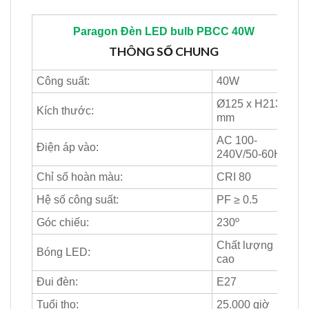
Paragon
Đèn LED bulb PBCC 40W
THÔNG SỐ CHUNG
Công suất:
40W
Ø125 x H213
Kích thước:
mm
AC 100-
Điện áp vào:
240V/50-60Hz
Chỉ số hoàn màu:
CRI 80
Hệ số công suất:
PF ≥ 0.5
Góc chiếu:
230º
Chất lượng
Bóng LED:
cao
Đui đèn:
E27
Tuổi thọ:
25.000 giờ