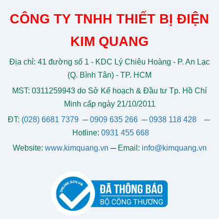
CÔNG TY TNHH THIẾT BỊ ĐIỆN
KIM QUANG
Địa chỉ: 41 đường số 1 - KDC Lý Chiêu Hoàng - P. An Lạc
(Q. Bình Tân) - TP. HCM
MST: 0311259943 do Sở Kế hoạch & Đầu tư Tp. Hồ Chí
Minh cấp ngày 21/10/2011
ĐT:
(028) 6681 7379
─
0909 635 266
─
0938 118 428
─
Hotline:
0931 455 668
Website:
www.kimquang.vn
─
Email:
info@kimquang.vn