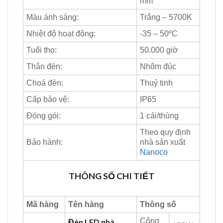
mm
Màu ánh sáng:
Trắng – 5700K
Nhiệt độ hoạt động:
-35 – 50ºC
Tuổi thọ:
50.000 giờ
Thân đèn:
Nhôm đúc
Choá đèn:
Thuỷ tinh
Cấp bảo vệ:
IP65
Đóng gói:
1 cái/thùng
Theo quy định
Bảo hành:
nhà sản xuất
Nanoco
THÔNG
SỐ CHI TIẾT
Mã hàng
Tên hàng
Thông số
Công
Đèn LED nhà