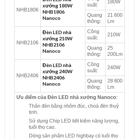
180W
suất:
xưởng 180W
NHB1806
NHB1806
Quang
21 600
Nanoco
thông:
Lm
Công
Đèn LED nhà
210W
suất:
xưởng 210W
NHB2106
NHB2106
Quang
25
Nanoco
thông:
200Lm
Công
Đèn LED nhà
240W
suất:
xưởng 240W
NHB2406
NHB2406
Quang
28 800
Nanoco
thông:
Lm
Ưu điểm của Đèn LED nhà xưởng Nanoco:
Thân đèn bằng nhôm đúc, choá đèn thuỷ
tinh.
Sử dụng Chip LED tiết kiệm năng lượng,
tuổi thọ cao.
Dòng sản phẩm LED highbay có tuổi thọ