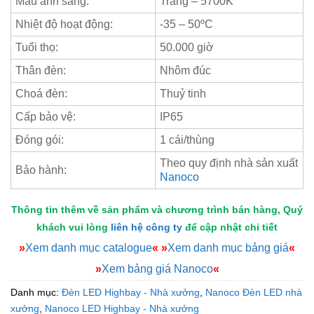
Màu ánh sáng:
Trắng – 5700K
Nhiệt độ hoạt động:
-35 – 50ºC
Tuổi thọ:
50.000 giờ
Thân đèn:
Nhôm đúc
Choá đèn:
Thuỷ tinh
Cấp bảo vệ:
IP65
Đóng gói:
1 cái/thùng
Theo quy định nhà sản xuất
Bảo hành:
Nanoco
Thông tin thêm về sản phẩm và chương trình bán hàng, Quý
khách vui lòng
liên hệ công ty
để cập nhật chi tiết
»
Xem danh mục catalogue
«
»
Xem danh mục bảng giá
«
»
Xem bảng giá Nanoco
«
Danh mục:
Đèn LED Highbay - Nhà xưởng
,
Nanoco Đèn LED nhà
xưởng
,
Nanoco LED Highbay - Nhà xưởng