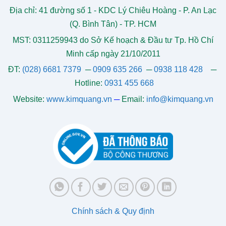
Địa chỉ: 41 đường số 1 - KDC Lý Chiêu Hoàng - P. An Lạc
(Q. Bình Tân) - TP. HCM
MST: 0311259943 do Sở Kế hoạch & Đầu tư Tp. Hồ Chí
Minh cấp ngày 21/10/2011
ĐT:
(028) 6681 7379
─
0909 635 266
─
0938 118 428
─
Hotline:
0931 455 668
Website:
www.kimquang.vn
─
Email:
info@kimquang.vn
Chính sách & Quy định