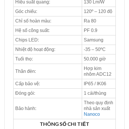
Hiệu suất quang:
130 Lm/W
Góc chiếu:
120º – 120 độ
Chỉ số hoàn màu:
Ra 80
Hệ số công suất:
PF 0.9
Chips LED:
Samsung
Nhiệt độ hoạt động:
-35 – 50ºC
Tuổi thọ:
50.000 giờ
Hợp kim
Thân đèn:
nhôm ADC12
Cấp bảo vệ:
IP65 / IK06
Đóng gói:
1 cái/thùng
Theo quy định
Bảo hành:
nhà sản xuất
Nanoco
THÔNG
SỐ CHI TIẾT