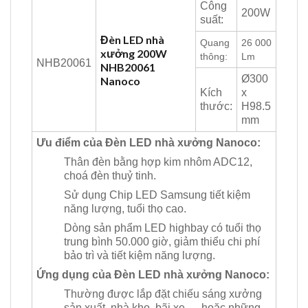
Công
200W
suất:
Đèn LED nhà
Quang
26 000
xưởng 200W
thông:
Lm
NHB20061
NHB20061
Ø300
Nanoco
Kích
x
thước:
H98.5
mm
Ưu điểm của Đèn LED nhà xưởng Nanoco:
Thân đèn bằng hợp kim nhôm ADC12,
choá đèn thuỷ tinh.
Sử dụng Chip LED Samsung tiết kiệm
năng lượng, tuổi thọ cao.
Dòng sản phẩm LED highbay có tuổi thọ
trung bình 50.000 giờ, giảm thiểu chi phí
bảo trì và tiết kiệm năng lượng.
Ứng dụng của Đèn LED nhà xưởng Nanoco:
Thường được lắp đặt chiếu sáng xưởng
sản xuất, nhà kho, bãi xe,… hoặc những