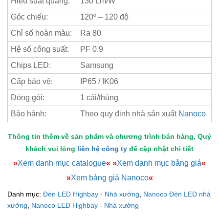
Hiệu suất quang:
130 Lm/W
Góc chiếu:
120º – 120 độ
Chỉ số hoàn màu:
Ra 80
Hệ số công suất:
PF 0.9
Chips LED:
Samsung
Cấp bảo vệ:
IP65 / IK06
Đóng gói:
1 cái/thùng
Bảo hành:
Theo quy định nhà sản xuất
Nanoco
Thông tin thêm về sản phẩm và chương trình bán hàng, Quý
khách vui lòng
liên hệ công ty
để cập nhật chi tiết
»
Xem danh mục catalogue
«
»
Xem danh mục bảng giá
«
»
Xem bảng giá Nanoco
«
Danh mục:
Đèn LED Highbay - Nhà xưởng
,
Nanoco Đèn LED nhà
xưởng
,
Nanoco LED Highbay - Nhà xưởng