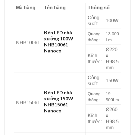
Mã hàng
Tên hàng
Thông số
Công
100W
suất:
Đèn LED nhà
Quang
13 000
xưởng 100W
thông:
Lm
NHB10061
NHB10061
Ø220
Nanoco
Kích
x
thước:
H98.5
mm
Công
150W
suất:
Đèn LED nhà
Quang
19
xưởng 150W
thông:
500Lm
NHB15061
NHB15061
Ø260
Nanoco
Kích
x
thước:
H98.5
mm