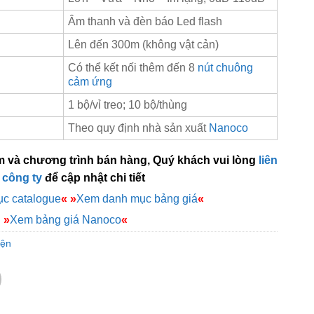
Âm thanh và đèn báo Led flash
Lên đến 300m (không vật cản)
Có thể kết nối thêm đến 8
nút chuông
cảm ứng
1 bộ/vỉ treo; 10 bộ/thùng
Theo quy định nhà sản xuất
Nanoco
m và chương trình bán hàng, Quý khách vui lòng
liên
 công ty
để cập nhật chi tiết
c catalogue
«
»
Xem danh mục bảng giá
«
»
Xem bảng giá Nanoco
«
iện