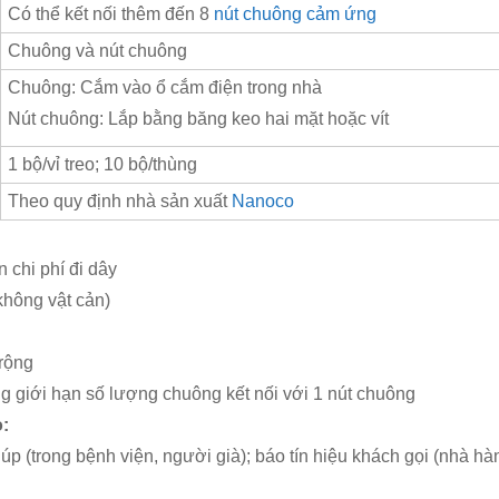
Có thể kết nối thêm đến 8
nút chuông cảm ứng
Chuông và nút chuông
Chuông: Cắm vào ổ cắm điện trong nhà
Nút chuông: Lắp bằng băng keo hai mặt hoặc vít
1 bộ/vỉ treo; 10 bộ/thùng
Theo quy định nhà sản xuất
Nanoco
chi phí đi dây​
hông vật cản)​
rộng​
g giới hạn số lượng chuông kết nối với 1 nút chuông
:
úp (trong bệnh viện, người già); báo tín hiệu khách gọi (nhà h