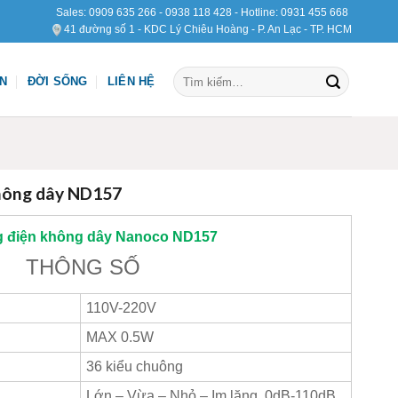
Sales:
0909 635 266
-
0938 118 428
- Hotline:
0931 455 668
41 đường số 1 - KDC Lý Chiêu Hoàng - P. An Lạc - TP. HCM
Tìm
ỆN
ĐỜI SỐNG
LIÊN HỆ
kiếm:
hông dây ND157
 điện không dây
Nanoco
ND157
THÔNG SỐ
110V-220V
MAX 0.5W
36 kiểu chuông
Lớn – Vừa – Nhỏ – Im lặng, 0dB-110dB