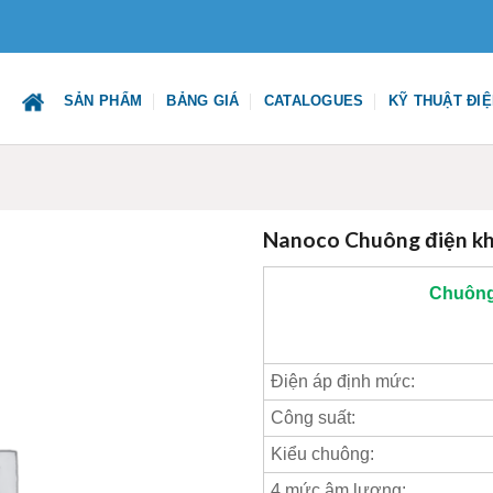
SẢN PHẨM
BẢNG GIÁ
CATALOGUES
KỸ THUẬT ĐI
Nanoco Chuông điện k
Chuông
Điện áp định mức:
Công suất:
Kiểu chuông:
4 mức âm lượng: