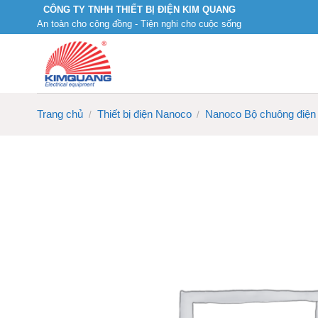
Skip
CÔNG TY TNHH THIẾT BỊ ĐIỆN KIM QUANG
An toàn cho cộng đồng - Tiện nghi cho cuộc sống
to
content
Trang chủ
Thiết bị điện Nanoco
Nanoco Bộ chuông điện
/
/