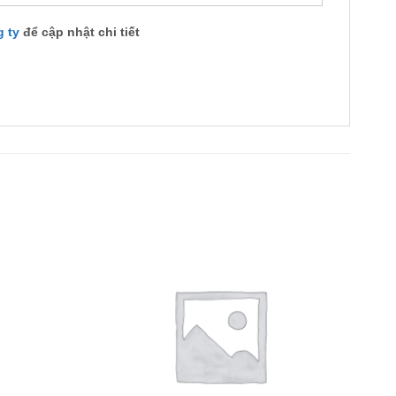
g ty
để cập nhật chi tiết