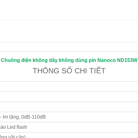
Chuông điện không dây không dùng pin
Nanoco
ND153W
THÔNG SỐ CHI TIẾT
– Im lặng, 0dB-110dB
áo Led flash
ng vật cản)