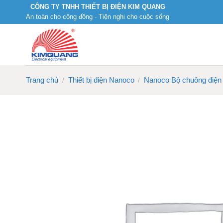
Skip
CÔNG TY TNHH THIẾT BỊ ĐIỆN KIM QUANG
An toàn cho cộng đồng - Tiện nghi cho cuộc sống
to
content
Trang chủ
Thiết bị điện Nanoco
Nanoco Bộ chuông điện
/
/