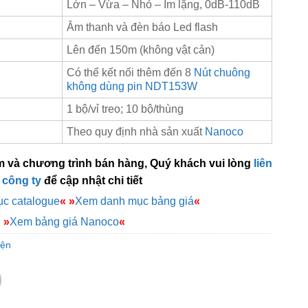
Lớn – Vừa – Nhỏ – Im lặng, 0dB-110dB
Âm thanh và đèn báo Led flash
Lên đến 150m (không vật cản)
Có thể kết nối thêm đến 8
Nút chuông
không dùng pin NDT153W
1 bộ/vỉ treo; 10 bộ/thùng
Theo quy định nhà sản xuất
Nanoco
m và chương trình bán hàng, Quý khách vui lòng
liên
 công ty
để cập nhật chi tiết
c catalogue
«
»
Xem danh mục bảng giá
«
»
Xem bảng giá Nanoco
«
iện