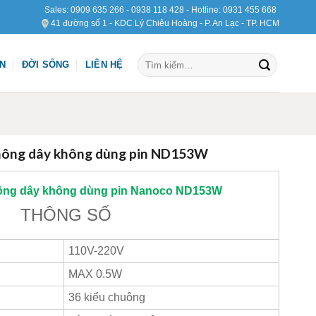
Sales:
0909 635 266
-
0938 118 428
- Hotline:
0931 455 668
41 đường số 1 - KDC Lý Chiêu Hoàng - P. An Lạc - TP. HCM
Tìm
ỆN
ĐỜI SỐNG
LIÊN HỆ
kiếm:
hông dây không dùng pin ND153W
ông dây không dùng pin
Nanoco
ND153W
THÔNG SỐ
110V-220V
MAX 0.5W
36 kiểu chuông