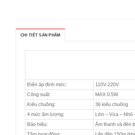
CHI TIẾT SẢN PHẨM
Điện áp định mức:
110V-220V
Công suất:
MAX 0.5W
Kiểu chuông:
36 kiểu chuông
4 mức âm lượng:
Lớn – Vừa – Nhỏ 
Báo hiệu:
Âm thanh và đèn b
Tầm hoạt động:
Lên đến 150m (khô