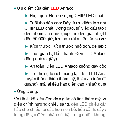
♦
Ưu điểm của đèn
LED
Anfaco:
►
Hiệu quả: Đèn sử dụng CHIP LED chất lượng ca
►
Tuổi thọ đèn cao: Đây là ưu điểm lớn nhất của
CHIP LED chất lượng cao, thì việc cấu tạo của v
đèn nhôm tản nhiệt giúp cho đèn giải nhiệt tốt, từ
đến 50.000 giờ, lớn hơn rất nhiều lần so với bón
►
Kích thước: Kích thước nhỏ gọn, dễ lắp đặt
►
Thời gian bật tắt nhanh: Đèn LED Anfaco có thời 
động (micro giây)
►
An toàn: Đèn LED Anfaco không gây độc hại, rất
►
Từ những lợi ích mang lại, đèn LED Anfaco là lự
truyền thống thiếu thẩm mỹ, thiếu an toàn (Thậm 
quang), mà lại tiêu hao điện cao khi sử dụng bó
♦
Ứng Dụng:
Với thiết kế kiểu đèn đơn giản có tính thẩm mỹ, và độ bề
điều chỉnh hướng chiếu sáng,
đèn LED chiếu cảnh quan
hảo cho chiếu rọi các hòn non bộ, tiểu cảnh, cây cối sâ
trung để tạo điểm nhấn nổi bật trong nhiều không gian