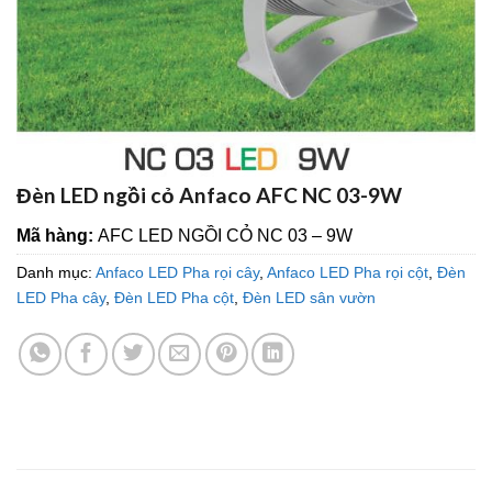
Đèn LED ngồi cỏ Anfaco AFC NC 03-9W
Mã hàng:
AFC LED NGỒI CỎ NC 03 – 9W
Danh mục:
Anfaco LED Pha rọi cây
,
Anfaco LED Pha rọi cột
,
Đèn
LED Pha cây
,
Đèn LED Pha cột
,
Đèn LED sân vườn