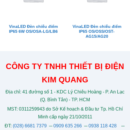
VinaLED Đèn chiếu điểm
VinaLED Đèn chiếu điểm
IP65 6W OS/OSA-LG/LB6
IP65 OS/OSS/OST-
AG15/AG20
CÔNG TY TNHH THIẾT BỊ ĐIỆN
KIM QUANG
Địa chỉ: 41 đường số 1 - KDC Lý Chiêu Hoàng - P. An Lạc
(Q. Bình Tân) - TP. HCM
MST: 0311259943 do Sở Kế hoạch & Đầu tư Tp. Hồ Chí
Minh cấp ngày 21/10/2011
ĐT:
(028) 6681 7379
─
0909 635 266
─
0938 118 428
─