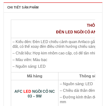
CHI TIẾT SẢN PHẨM
THÔNG​ S
ĐÈN LED NGỒI CỎ ANFACO
– Kiểu đèn: Đèn LED chiếu cảnh quan Anfaco gắn nổi 
đất, có thể xoay đèn điều chỉnh hướng chiếu sáng
– Chất liệu: Hợp kim nhôm cao cấp, có đế tản nhiệt
– Màu viền: Màu bạc
– Nguồn sáng: LED
Mã hàng
Thông số
– Nguồn sáng: LED
– Chiều dài thân đèn: 90 
AFC
LED
NGỒI CỎ NC
03 – 9W
– Đường kính thân đèn: Ø
mm