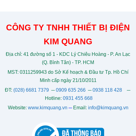
CÔNG TY TNHH THIẾT BỊ ĐIỆN
KIM QUANG
Địa chỉ: 41 đường số 1 - KDC Lý Chiêu Hoàng - P. An Lạc
(Q. Bình Tân) - TP. HCM
MST: 0311259943 do Sở Kế hoạch & Đầu tư Tp. Hồ Chí
Minh cấp ngày 21/10/2011
ĐT:
(028) 6681 7379
─
0909 635 266
─
0938 118 428
─
Hotline:
0931 455 668
Website:
www.kimquang.vn
─
Email:
info@kimquang.vn