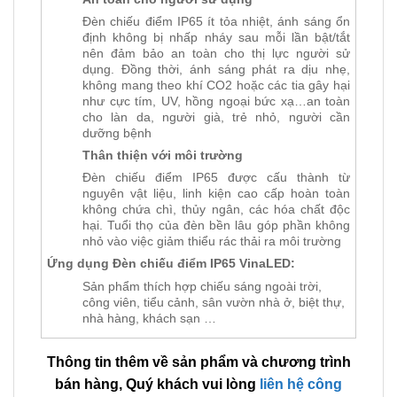
Đèn chiếu điểm IP65 ít tỏa nhiệt, ánh sáng ổn
định không bị nhấp nháy sau mỗi lần bật/tắt
nên đảm bảo an toàn cho thị lực người sử
dụng. Đồng thời, ánh sáng phát ra dịu nhẹ,
không mang theo khí CO2 hoặc các tia gây hại
như cực tím, UV, hồng ngoại bức xạ…an toàn
cho làn da, người già, trẻ nhỏ, người cần
dưỡng bệnh
Thân thiện với môi trường
Đèn chiếu điểm IP65 được cấu thành từ
nguyên vật liệu, linh kiện cao cấp hoàn toàn
không chứa chì, thủy ngân, các hóa chất độc
hại. Tuổi thọ của đèn bền lâu góp phần không
nhỏ vào việc giảm thiểu rác thải ra môi trường
Ứng dụng Đèn chiếu điểm IP65 VinaLED:
Sản phẩm thích hợp chiếu sáng ngoài trời,
công viên, tiểu cảnh, sân vườn nhà ở, biệt thự,
nhà hàng, khách sạn …
Thông tin thêm về sản phẩm và chương trình
bán hàng, Quý khách vui lòng
liên hệ công