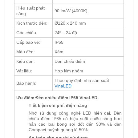
Hiệu suất phát
90 lm/W (4000K)
sáng:
Kích thước đèn:
Ø120 x 240 mm
Góc chiếu:
24º – 24 độ
Cấp bảo vệ:
IP65
Màu đèn:
Xám
Kiểu đèn:
Đèn chiếu điểm
Vật liệu:
Hợp kim nhôm
Theo quy định nhà sản xuất
Bảo hành:
VinaLED
Ưu điểm Đèn chiếu điểm IP65 VinaLED:
Tiết kiệm chi phí, điện năng
Nhờ sử dụng công nghệ LED hiện đại, Đèn
chiếu điểm IP65 có hiệu suất chiếu sáng hơn
hẳn các loại bóng sợi đốt đến 90% và đèn
Compact huỳnh quang là 50%
An toàn cho người sử dụng