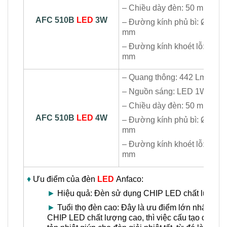
– Chiều dày đèn: 50 mm
AFC 510B
LED
3W
– Đường kính phủ bì: Ø80
mm
– Đường kính khoét lỗ: Ø70
mm
– Quang thông: 442 Lm
– Nguồn sáng: LED 1Wx4
– Chiều dày đèn: 50 mm
AFC 510B
LED
4W
– Đường kính phủ bì: Ø80
mm
– Đường kính khoét lỗ: Ø70
mm
♦
Ưu điểm của đèn
LED
Anfaco:
►
Hiệu quả: Đèn sử dụng CHIP LED chất lượng ca
►
Tuổi thọ đèn cao: Đây là ưu điểm lớn nhất của
CHIP LED chất lượng cao, thì việc cấu tạo của v