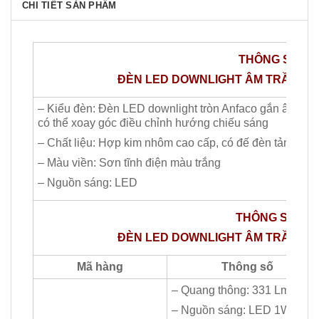
CHI TIẾT SẢN PHẨM
THÔNG​ SỐ C
ĐÈN LED DOWNLIGHT ÂM TRẦN ANFA
– Kiểu đèn: Đèn LED downlight tròn Anfaco gắn âm trần
có thể xoay góc điều chỉnh hướng chiếu sáng
– Chất liệu: Hợp kim nhôm cao cấp, có đế đèn tản nhiệt
– Màu viền: Sơn tĩnh điện màu trắng
– Nguồn sáng: LED
THÔNG SỐ CHI
ĐÈN LED DOWNLIGHT ÂM TRẦN ANFA
Mã hàng
Thông số
– Quang thông: 331 Lm
– Nguồn sáng: LED 1Wx3