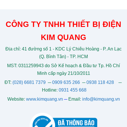
CÔNG TY TNHH THIẾT BỊ ĐIỆN
KIM QUANG
Địa chỉ: 41 đường số 1 - KDC Lý Chiêu Hoàng - P. An Lạc
(Q. Bình Tân) - TP. HCM
MST: 0311259943 do Sở Kế hoạch & Đầu tư Tp. Hồ Chí
Minh cấp ngày 21/10/2011
ĐT:
(028) 6681 7379
─
0909 635 266
─
0938 118 428
─
Hotline:
0931 455 668
Website:
www.kimquang.vn
─
Email:
info@kimquang.vn