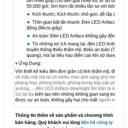
tản nhiệt giúp cho đèn giải nhiệt tốt, từ đó làm t
50.000 giờ, lớn hơn rất nhiều lần so với bóng hu
►
Kích thước: Kích thước nhỏ gọn, dễ lắp đặt
►
Thời gian bật tắt nhanh: Đèn LED Anfaco có thời 
động (Micro giây)
►
An toàn: Đèn LED Anfaco không gây độc hại, rất
►
Từ những lợi ích mang lại, đèn LED Anfaco là lự
truyền thống thiếu thẩm mỹ, thiếu an toàn (Thậm 
quang), mà lại tiêu hao điện cao khi sử dụng bó
♦
Ứng Dụng:
Với thiết kế kiểu đèn đơn giản có tính thẩm mỹ, độ bền c
về mẫu mã mà lại có nhiều màu ánh sáng phù hợp cho 
phòng họp, phòng khách, phòng trưng bày sản phẩm, ph
xưởng,… đèn LED Anfaco downlight âm trần là sự lựa c
Sư tài ba
kiến tạo nên những không gian sang trọng, 
được sự an toàn, không gây hại cho mắt
người sử dụn
Thông tin thêm về sản phẩm và chương trình
bán hàng, Quý khách vui lòng
liên hệ công ty