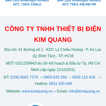
Đèn LED downlight Anfaco
Đèn LED downlight Anfaco
AFC 730/2-12Wx2
AFC 756/1-3W.5W.7W
CÔNG TY TNHH THIẾT BỊ ĐIỆN
KIM QUANG
Địa chỉ: 41 đường số 1 - KDC Lý Chiêu Hoàng - P. An Lạc
(Q. Bình Tân) - TP. HCM
MST: 0311259943 do Sở Kế hoạch & Đầu tư Tp. Hồ Chí
Minh cấp ngày 21/10/2011
ĐT:
(028) 6681 7379
─
0909 635 266
─
0938 118 428
─
Hotline:
0931 455 668
Website:
www.kimquang.vn
─
Email:
info@kimquang.vn