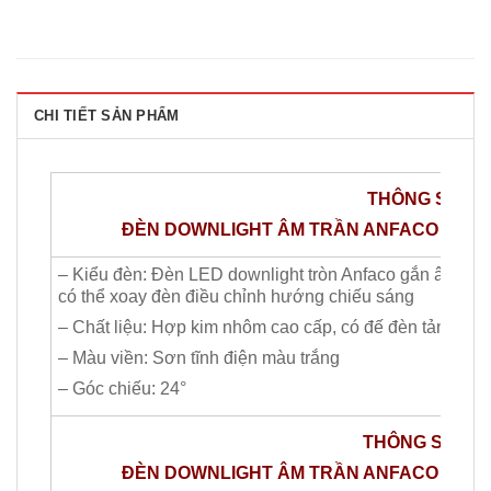
CHI TIẾT SẢN PHẨM
THÔNG​ SỐ C
ĐÈN DOWNLIGHT ÂM TRẦN ANFACO LED COB:
– Kiểu đèn: Đèn LED downlight tròn Anfaco gắn âm trần
có thể xoay đèn điều chỉnh hướng chiếu sáng
– Chất liệu: Hợp kim nhôm cao cấp, có đế đèn tản nhiệt
– Màu viền: Sơn tĩnh điện màu trắng
– Góc chiếu: 24°
THÔNG SỐ CHI
ĐÈN DOWNLIGHT ÂM TRẦN ANFACO LED C