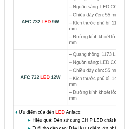
– Nguồn sáng: LED COB
– Chiều dày đèn: 55 mm
AFC 732
LED
9W
– Kích thước phủ bì: 110×11
mm
– Đường kính khoét lỗ: Ø90
mm
– Quang thông: 1173 Lm
– Nguồn sáng: LED COB
– Chiều dày đèn: 55 mm
AFC 732
LED
12W
– Kích thước phủ bì: 140×14
mm
– Đường kính khoét lỗ: Ø120
mm
♦
Ưu điểm của đèn
LED
Anfaco:
►
Hiệu quả: Đèn sử dụng CHIP LED chất lượng ca
►
Tuổi thọ đèn cao: Đây là ưu điểm lớn nhất của