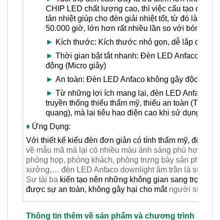
CHIP LED chất lượng cao, thì việc cấu tạo của v
tản nhiệt giúp cho đèn giải nhiệt tốt, từ đó làm t
50.000 giờ, lớn hơn rất nhiều lần so với bóng hu
►
Kích thước: Kích thước nhỏ gọn, dễ lắp đặt
►
Thời gian bật tắt nhanh: Đèn LED Anfaco có thời 
động (Micro giây)
►
An toàn: Đèn LED Anfaco không gây độc hại, rất
►
Từ những lợi ích mang lại, đèn LED Anfaco là lự
truyền thống thiếu thẩm mỹ, thiếu an toàn (Thậm 
quang), mà lại tiêu hao điện cao khi sử dụng bó
♦
Ứng Dụng:
Với thiết kế kiểu đèn đơn giản có tính thẩm mỹ, độ bền c
về mẫu mã mà lại có nhiều màu ánh sáng phù hợp cho 
phòng họp, phòng khách, phòng trưng bày sản phẩm, ph
xưởng,… đèn LED Anfaco downlight âm trần là sự lựa c
Sư tài ba
kiến tạo nên những không gian sang trọng, 
được sự an toàn, không gây hại cho mắt
người sử dụn
Thông tin thêm về sản phẩm và chương trình