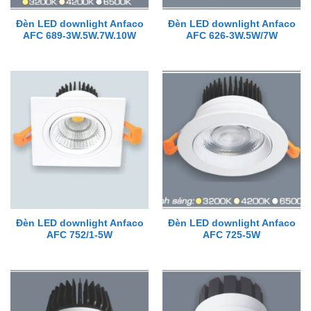
Đèn LED downlight Anfaco
Đèn LED downlight Anfaco
AFC 689-3W.5W.7W.10W
AFC 626-3W.5W/7W
Đèn LED downlight Anfaco
Đèn LED downlight Anfaco
AFC 752/1-5W
AFC 725-5W