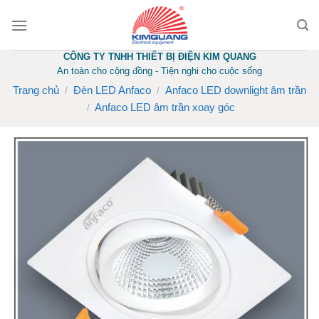
Skip
to
content
CÔNG TY TNHH THIẾT BỊ ĐIỆN KIM QUANG
An toàn cho cộng đồng - Tiện nghi cho cuộc sống
Trang chủ
Đèn LED Anfaco
Anfaco LED downlight âm trần
/
/
Anfaco LED âm trần xoay góc
/