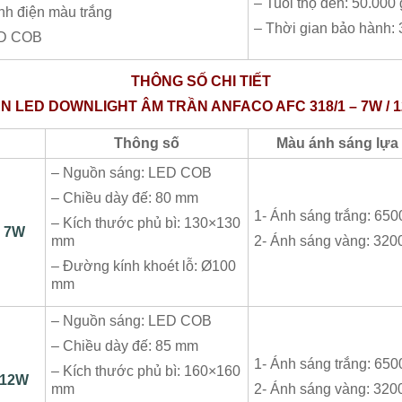
– Tuổi thọ đèn: 50.000 
ĩnh điện màu trắng
– Thời gian bảo hành:
ED COB
THÔNG​ SỐ CHI TIẾT
N LED DOWNLIGHT ÂM TRẦN ANFACO AFC 318/1 – 7W / 
Thông số
Màu ánh sáng lựa
– Nguồn sáng: LED COB
– Chiều dày đế: 80 mm
1- Ánh sáng trắng: 65
– Kích thước phủ bì: 130×130
7W
mm
2- Ánh sáng vàng: 320
– Đường kính khoét lỗ: Ø100
mm
– Nguồn sáng: LED COB
– Chiều dày đế: 85 mm
1- Ánh sáng trắng: 65
– Kích thước phủ bì: 160×160
12W
mm
2- Ánh sáng vàng: 320