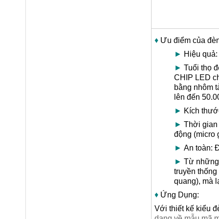
♦
Ưu điểm của đè
►
Hiệu quả:
►
Tuổi thọ đ
CHIP LED chấ
bằng nhôm tả
lên đến 50.0
►
Kích thước
►
Thời gian 
động (micro 
►
An toàn: Đ
►
Từ những l
truyền thống
quang), mà l
♦
Ứng Dụng:
Với thiết kế kiểu 
dạng về mẫu mã mà