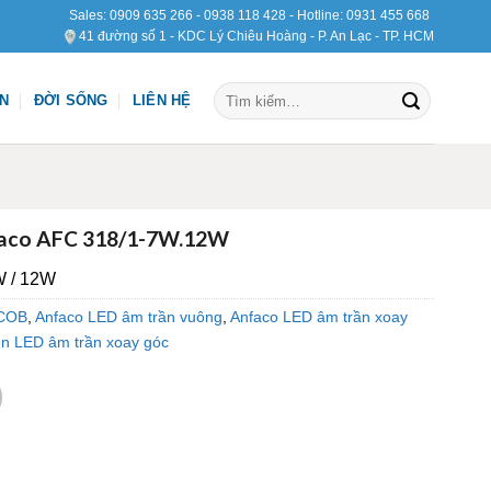
Sales:
0909 635 266
-
0938 118 428
- Hotline:
0931 455 668
41 đường số 1 - KDC Lý Chiêu Hoàng - P. An Lạc - TP. HCM
Tìm
ỆN
ĐỜI SỐNG
LIÊN HỆ
kiếm:
faco AFC 318/1-7W.12W
W / 12W
 COB
,
Anfaco LED âm trần vuông
,
Anfaco LED âm trần xoay
n LED âm trần xoay góc