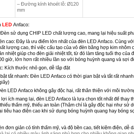
– Đường kính khoét lỗ: Ø120
mm
n
LED
Anfaco:
 Đèn sử dụng CHIP LED chất lượng cao, mang lại hiệu suất ph
èn cao: Đây là ưu điểm lớn nhất của đèn LED Anfaco. Cùng vớ
t lượng cao, thì việc cấu tạo của vỏ đèn bằng hợp kim nhôm c
n nhiệt giúp cho đèn giải nhiệt tốt, từ đó làm tăng tuổi thọ củ
00 giờ, lớn hơn rất nhiều lần so với bóng huỳnh quang và sợi đ
: Kích thước nhỏ gọn, dễ lắp đặt
bật tắt nhanh: Đèn LED Anfaco có thời gian bật và tắt rất nhanh 
giây)
èn LED Anfaco không gây độc hại, rất thân thiện với môi trườn
ợi ích mang lại, đèn LED Anfaco là lựa chọn tốt nhất để thay t
 thiếu thẩm mỹ, thiếu an toàn (Thậm chí là gây độc hại như sử
ại tiêu hao điện cao khi sử dụng bóng huỳnh quang hay bóng s
đèn đơn giản có tính thẩm mỹ, và độ bền cao, tiết kiệm điện, dễ 
 lại có nhiều màu ánh sáng phù hợp cho nhiều không gian như