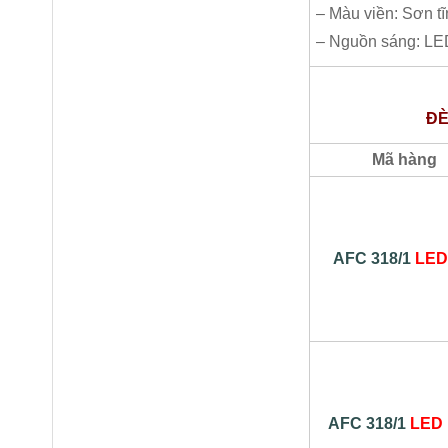
– Màu viền: Sơn t
– Nguồn sáng: L
ĐÈ
Mã hàng
AFC 318/1
LED
AFC 318/1
LED