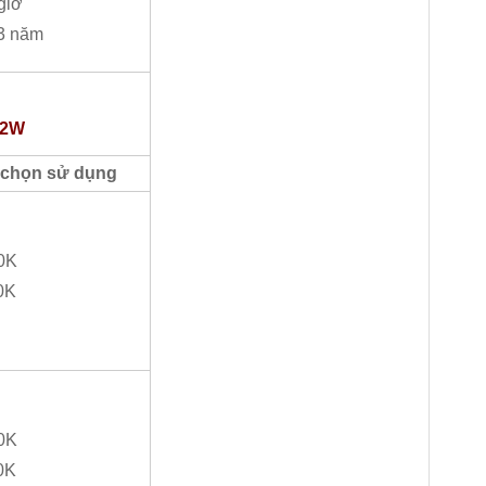
giờ
 3 năm
12W
 chọn sử dụng
00K
0K
00K
0K