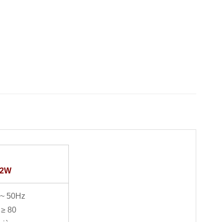
12W
 ~ 50Hz
 ≥ 80