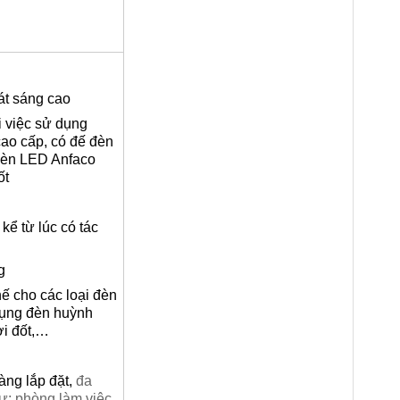
át sáng cao
i việc sử dụng
ao cấp, có đế đèn
a đèn LED Anfaco
ốt
kể từ lúc có tác
g
hế cho các loại đèn
 dụng đèn huỳnh
ợi đốt,…
dàng lắp đặt,
đa
: phòng làm việc,