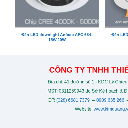
Đèn LED downlight Anfaco AFC 684-
Đèn LED
15W.20W
CÔNG TY TNHH THIẾ
Địa chỉ: 41 đường số 1 - KDC Lý Chiêu
MST: 0311259943 do Sở Kế hoạch & Đầ
ĐT:
(028) 6681 7379
─
0909 635 266
Website:
www.kimquang.