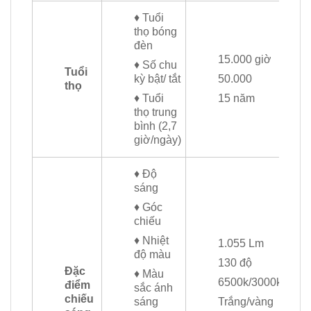
♦ Tuổi
thọ bóng
đèn
15.000 giờ
♦ Số chu
Tuổi
kỳ bật/ tắt
50.000
thọ
♦ Tuổi
15 năm
thọ trung
bình (2,7
giờ/ngày)
♦ Độ
sáng
♦ Góc
chiếu
♦ Nhiệt
1.055 Lm
độ màu
130 độ
Đặc
♦ Màu
6500k/3000k
điểm
sắc ánh
chiếu
sáng
Trắng/vàng