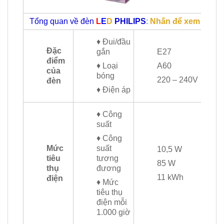
Tổng quan về đèn
L
E
D
PHILIPS
:
Nhấn để xem
♦ Đui/đầu
Đặc
gắn
E27
điểm
♦ Loại
A60
của
bóng
220 – 240V
đèn
♦ Điện áp
♦ Công
suất
♦ Công
Mức
suất
10,5 W
tiêu
tương
85 W
thụ
đương
11 kWh
điện
♦ Mức
tiêu thụ
điện mỗi
1.000 giờ