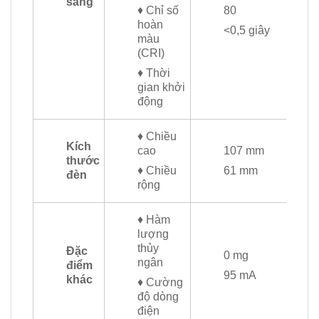
sáng
♦ Chỉ số
80
hoàn
<0,5 giây
màu
(CRI)
♦ Thời
gian khởi
động
♦ Chiều
Kích
cao
107 mm
thước
♦ Chiều
61 mm
đèn
rộng
♦ Hàm
lượng
thủy
Đặc
0 mg
ngân
điểm
95 mA
khác
♦ Cường
độ dòng
điện