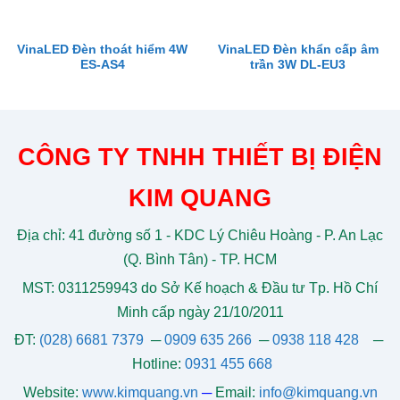
VinaLED Đèn thoát hiểm 4W
VinaLED Đèn khẩn cấp âm
ES-AS4
trần 3W DL-EU3
CÔNG TY TNHH THIẾT BỊ ĐIỆN
KIM QUANG
Địa chỉ: 41 đường số 1 - KDC Lý Chiêu Hoàng - P. An Lạc
(Q. Bình Tân) - TP. HCM
MST: 0311259943 do Sở Kế hoạch & Đầu tư Tp. Hồ Chí
Minh cấp ngày 21/10/2011
ĐT:
(028) 6681 7379
─
0909 635 266
─
0938 118 428
─
Hotline:
0931 455 668
Website:
www.kimquang.vn
─
Email:
info@kimquang.vn