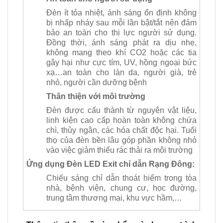
Đèn ít tỏa nhiệt, ánh sáng ổn định không
bị nhấp nháy sau mỗi lần bật/tắt nên đảm
bảo an toàn cho thị lực người sử dụng.
Đồng thời, ánh sáng phát ra dịu nhẹ,
không mang theo khí CO2 hoặc các tia
gây hại như cực tím, UV, hồng ngoại bức
xạ…an toàn cho làn da, người già, trẻ
nhỏ, người cần dưỡng bệnh
Thân thiện với môi trường
Đèn được cấu thành từ nguyên vật liệu,
linh kiện cao cấp hoàn toàn không chứa
chì, thủy ngân, các hóa chất độc hại. Tuổi
thọ của đèn bền lâu góp phần không nhỏ
vào việc giảm thiểu rác thải ra môi trường
Ứng dụng Đèn LED Exit chỉ dẫn Rạng Đông:
Chiếu sáng chỉ dẫn thoát hiểm trong tòa
nhà, bệnh viện, chung cư, học đường,
trung tâm thương mại, khu vực hầm,…