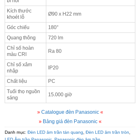
bì nổi
Kích thước
Ø90 x H22 mm
khoét lỗ
Góc chiếu
180°
Quang thông
720 lm
Chỉ số hoàn
Ra 80
màu CRI
Chỉ số xâm
IP20
nhập
Chất liệu
PC
Tuổi thọ nguồn
15.000 giờ
sáng
»
Catalogue đèn Panasonic
«
»
Bảng giá đèn Panasonic
«
Danh mục:
Đèn LED âm trần tán quang
,
Đèn LED âm trần tròn
,
LED Âm trần Panasonic
,
Panasonic đèn âm trần