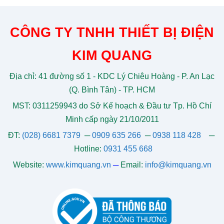
CÔNG TY TNHH THIẾT BỊ ĐIỆN
KIM QUANG
Địa chỉ: 41 đường số 1 - KDC Lý Chiêu Hoàng - P. An Lạc
(Q. Bình Tân) - TP. HCM
MST: 0311259943 do Sở Kế hoạch & Đầu tư Tp. Hồ Chí
Minh cấp ngày 21/10/2011
ĐT:
(028) 6681 7379
─
0909 635 266
─
0938 118 428
─
Hotline:
0931 455 668
Website:
www.kimquang.vn
─
Email:
info@kimquang.vn