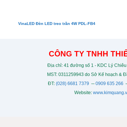
VinaLED Đèn LED treo trần 4W PDL-FB4
CÔNG TY TNHH THIẾ
Địa chỉ: 41 đường số 1 - KDC Lý Chiêu
MST: 0311259943 do Sở Kế hoạch & Đầ
ĐT:
(028) 6681 7379
─
0909 635 266
Website:
www.kimquang.