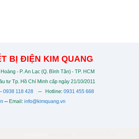
T BỊ ĐIỆN KIM QUANG
 Hoàng - P. An Lạc (Q. Bình Tân) - TP. HCM
u tư Tp. Hồ Chí Minh cấp ngày 21/10/2011
─
0938 118 428
─
Hotline:
0931 455 668
vn
─
Email:
info@kimquang.vn
Copyright ©
Kim Quang
-
Thiết kế Web
:
GGO