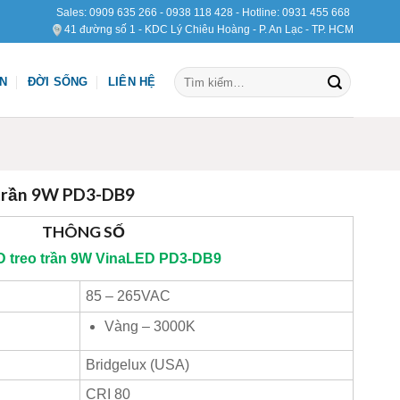
Sales:
0909 635 266
-
0938 118 428
- Hotline:
0931 455 668
41 đường số 1 - KDC Lý Chiêu Hoàng - P. An Lạc - TP. HCM
Tìm
ỆN
ĐỜI SỐNG
LIÊN HỆ
kiếm:
 trần 9W PD3-DB9
THÔNG SỐ
 treo trần 9W
VinaLED
PD3-DB9
85 – 265VAC
Vàng – 3000K
Bridgelux (USA)
CRI 80