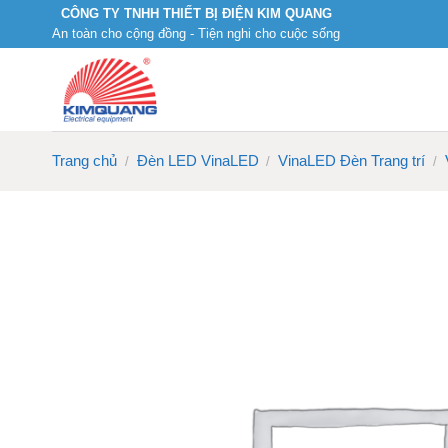
Skip
CÔNG TY TNHH THIẾT BỊ ĐIỆN KIM QUANG
An toàn cho cộng đồng - Tiện nghi cho cuộc sống
to
content
Trang chủ
Đèn LED VinaLED
VinaLED Đèn Trang trí
/
/
/