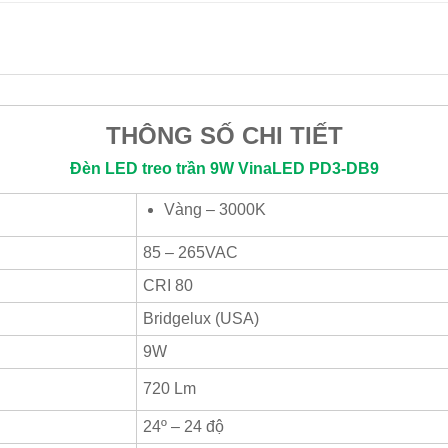
THÔNG SỐ CHI TIẾT
Đèn LED treo trần 9W
VinaLED
PD3-DB9
Vàng – 3000K
85 – 265VAC
CRI 80
Bridgelux (USA)
9W
720 Lm
24º – 24 độ