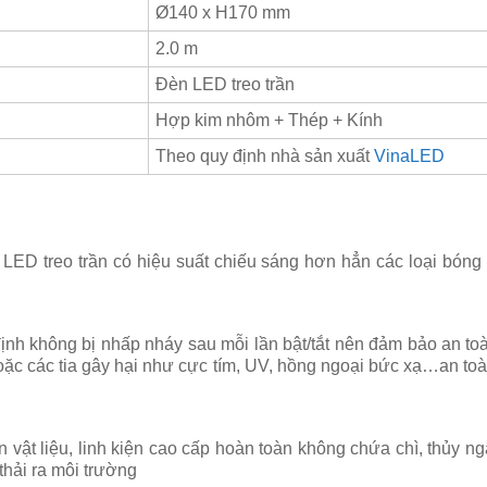
Ø140 x H170 mm
2.0 m
Đèn LED treo trần
Hợp kim nhôm + Thép + Kính
Theo quy định nhà sản xuất
VinaLED
ED treo trần có hiệu suất chiếu sáng hơn hẳn các loại bón
 định không bị nhấp nháy sau mỗi lần bật/tắt nên đảm bảo an t
ặc các tia gây hại như cực tím, UV, hồng ngoại bức xạ…an toà
vật liệu, linh kiện cao cấp hoàn toàn không chứa chì, thủy ng
thải ra môi trường