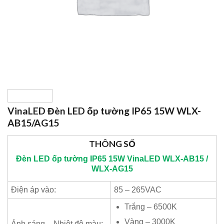
VinaLED Đèn LED ốp tường IP65 15W WLX-
AB15/AG15
THÔNG SỐ
Đèn LED ốp tường IP65 15W
VinaLED
WLX-AB15 /
WLX-AG15
Điện áp vào:
85 – 265VAC
Trắng – 6500K
Vàng – 3000K
Ánh sáng – Nhiệt độ màu: