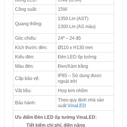
Công suất:
15W
1350 Lm (AST)
Quang thông:
1300 Lm (AS màu)
Góc chiếu:
24º – 24 độ
Kích thước đèn:
Ø110 x H130 mm
Kiểu đèn:
Đèn LED ốp tường
Màu đèn:
Đen/Xám trắng
IP65 – Sử dụng được
Cấp bảo vệ:
ngoài trời
Vật liệu:
Hợp kim nhôm
Theo quy định nhà sản
Bảo hành:
xuất
VinaLED
Ưu điểm Đèn LED ốp tường VinaLED:
Tiết kiệm chi phí, điện năng