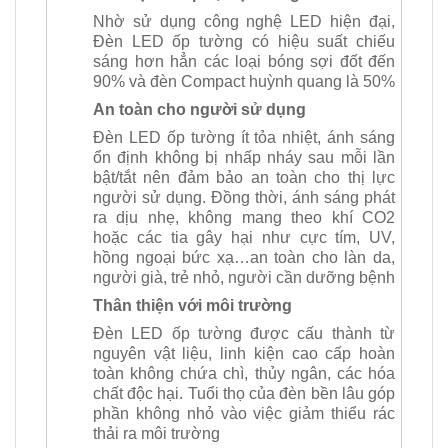
Nhờ sử dụng công nghệ LED hiện đại,
Đèn LED ốp tường có hiệu suất chiếu
sáng hơn hẳn các loại bóng sợi đốt đến
90% và đèn Compact huỳnh quang là 50%
An toàn cho người sử dụng
Đèn LED ốp tường ít tỏa nhiệt, ánh sáng
ổn định không bị nhấp nháy sau mỗi lần
bật/tắt nên đảm bảo an toàn cho thị lực
người sử dụng. Đồng thời, ánh sáng phát
ra dịu nhẹ, không mang theo khí CO2
hoặc các tia gây hại như cực tím, UV,
hồng ngoại bức xạ…an toàn cho làn da,
người già, trẻ nhỏ, người cần dưỡng bệnh
Thân thiện với môi trường
Đèn LED ốp tường được cấu thành từ
nguyên vật liệu, linh kiện cao cấp hoàn
toàn không chứa chì, thủy ngân, các hóa
chất độc hại. Tuổi thọ của đèn bền lâu góp
phần không nhỏ vào việc giảm thiểu rác
thải ra môi trường