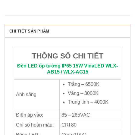
CHI TIẾT SẢN PHẨM
THÔNG SỐ CHI TIẾT
Đèn LED ốp tường IP65 15W
VinaLED
WLX-
AB15 / WLX-AG15
Trắng – 6500K
Vàng – 3000K
Ánh sáng
Trung tính – 4000K
Điện áp vào:
85 – 265VAC
Chỉ số hoàn màu:
CRI 80
Bóng LED:
Cree (USA)