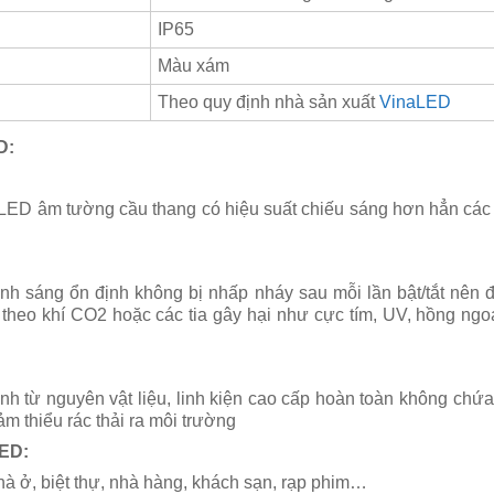
IP65
Màu xám
Theo quy định nhà sản xuất
VinaLED
D:
ED âm tường cầu thang có hiệu suất chiếu sáng hơn hẳn các
ánh sáng ổn định không bị nhấp nháy sau mỗi lần bật/tắt nên
 theo khí CO2 hoặc các tia gây hại như cực tím, UV, hồng ngo
từ nguyên vật liệu, linh kiện cao cấp hoàn toàn không chứa c
m thiểu rác thải ra môi trường
ED:
nhà ở, biệt thự, nhà hàng, khách sạn, rạp phim…