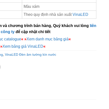
Màu xám
Theo quy định nhà sản xuất
VinaLED
m và chương trình bán hàng, Quý khách vui lòng
liên
 công ty
để cập nhật chi tiết
c catalogue
«
»
Xem danh mục bảng giá
«
»
Xem bảng giá VinaLED
«
ng
,
VinaLED Đèn âm tường kín nước