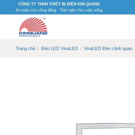
Skip
CÔNG TY TNHH THIẾT BỊ ĐIỆN KIM QUANG
An toàn cho cộng đồng - Tiện nghi cho cuộc sống
to
content
Trang chủ
Đèn LED VinaLED
VinaLED Đèn cảnh quan
/
/