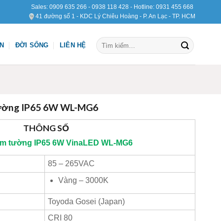
Sales:
0909 635 266
-
0938 118 428
- Hotline:
0931 455 668
41 đường số 1 - KDC Lý Chiêu Hoàng - P. An Lạc - TP. HCM
Tìm
ỆN
ĐỜI SỐNG
LIÊN HỆ
kiếm:
tường IP65 6W WL-MG6
THÔNG SỐ
m tường IP65 6W
VinaLED
WL-MG6
85 – 265VAC
Vàng – 3000K
Toyoda Gosei (Japan)
CRI 80