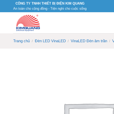
Skip
CÔNG TY TNHH THIẾT BỊ ĐIỆN KIM QUANG
An toàn cho cộng đồng - Tiện nghi cho cuộc sống
to
content
Trang chủ
Đèn LED VinaLED
VinaLED Đèn âm trần
/
/
/