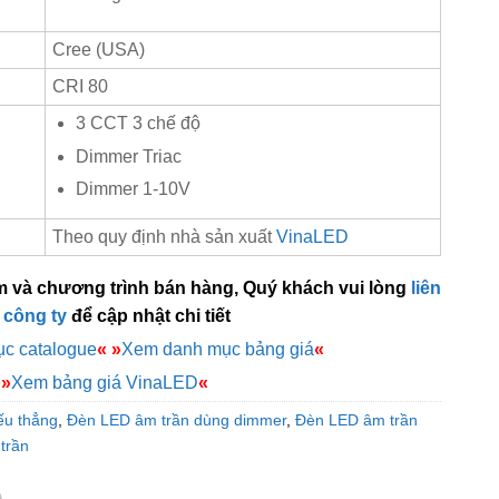
Cree (USA)
CRI 80
3 CCT 3 chế độ
Dimmer Triac
Dimmer 1-10V
Theo quy định nhà sản xuất
VinaLED
m và chương trình bán hàng, Quý khách vui lòng
liên
 công ty
để cập nhật chi tiết
c catalogue
«
»
Xem danh mục bảng giá
«
»
Xem bảng giá VinaLED
«
ếu thẳng
,
Đèn LED âm trần dùng dimmer
,
Đèn LED âm trần
trần