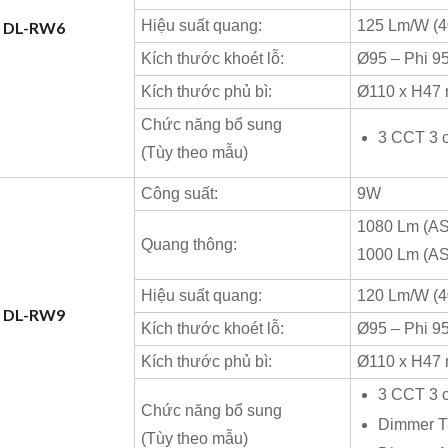
Hiệu suất quang:
125 Lm/W (
W DL-RW6
Kích thước khoét lỗ:
Ø95 – Phi 9
Kích thước phủ bì:
Ø110 x H47
Chức năng bổ sung
3 CCT 3 
(Tùy theo mẫu)
Công suất:
9W
1080 Lm (A
Quang thông:
1000 Lm (A
Hiệu suất quang:
120 Lm/W (
W DL-RW9
Kích thước khoét lỗ:
Ø95 – Phi 9
Kích thước phủ bì:
Ø110 x H47
3 CCT 3 
Chức năng bổ sung
Dimmer T
(Tùy theo mẫu)