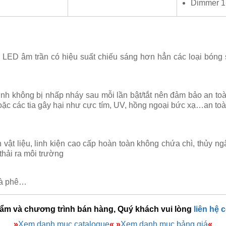
Dimmer 1
LED âm trần có hiệu suất chiếu sáng hơn hẳn các loại bóng
ịnh không bị nhấp nháy sau mỗi lần bật/tắt nên đảm bảo an to
ặc các tia gây hại như cực tím, UV, hồng ngoại bức xạ…an toà
t liệu, linh kiện cao cấp hoàn toàn không chứa chì, thủy ngâ
thải ra môi trường
cà phê…
hẩm và chương trình bán hàng, Quý khách vui lòng
liên hệ 
»
Xem danh mục catalogue
«
»
Xem danh mục bảng giá
«