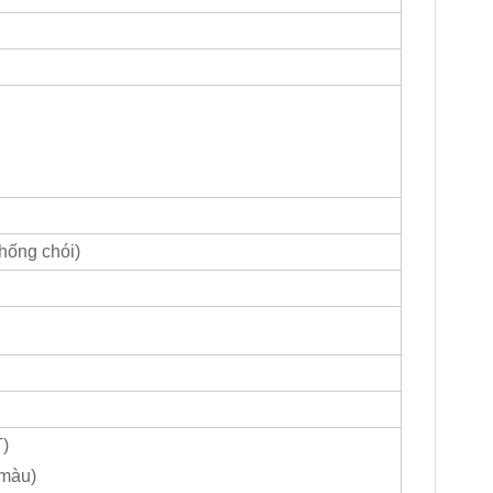
hống chói)
)
màu)