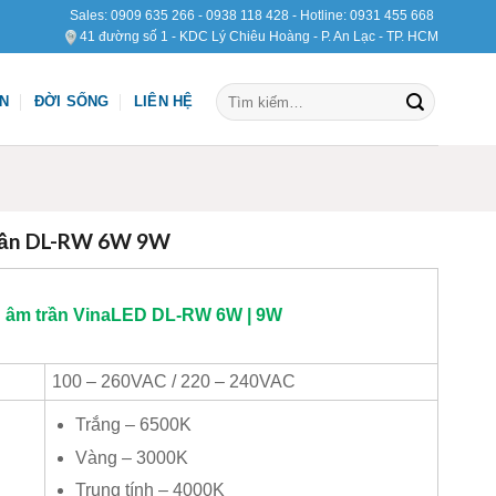
Sales:
0909 635 266
-
0938 118 428
- Hotline:
0931 455 668
41 đường số 1 - KDC Lý Chiêu Hoàng - P. An Lạc - TP. HCM
Tìm
ỆN
ĐỜI SỐNG
LIÊN HỆ
kiếm:
rần DL-RW 6W 9W
 âm trần
VinaLED
DL-RW
6W | 9W
100 – 260VAC / 220 – 240VAC
Trắng – 6500K
Vàng – 3000K
Trung tính – 4000K