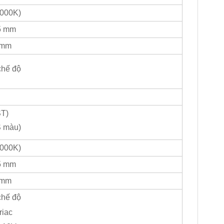
4000K)
5 mm
 mm
chế độ
ST)
S màu)
4000K)
5 mm
 mm
chế độ
riac