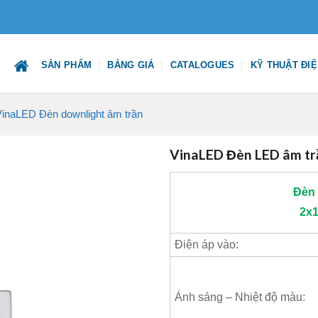
SẢN PHẨM
BẢNG GIÁ
CATALOGUES
KỸ THUẬT ĐI
VinaLED Đèn downlight âm trần
VinaLED Đèn LED âm 
Đèn
2x1
Điện áp vào:
Ánh sáng – Nhiệt độ màu: