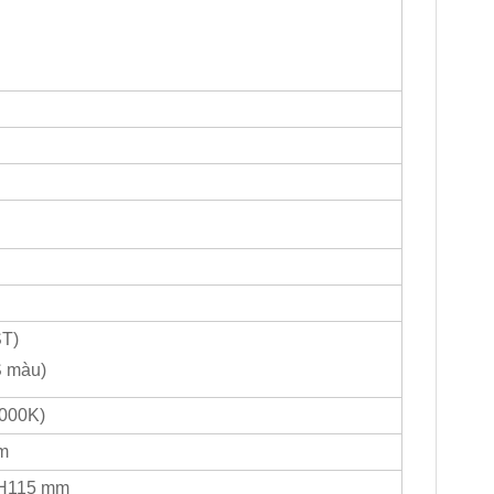
ST)
S màu)
000K)
m
 H115 mm