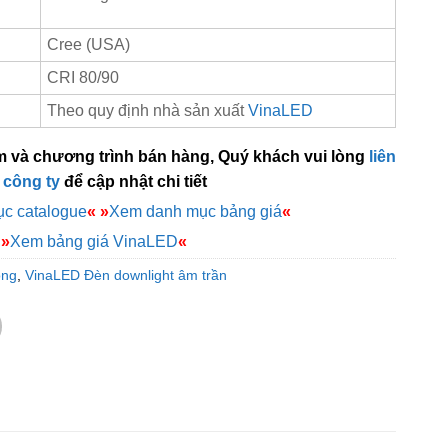
Cree (USA)
CRI 80/90
Theo quy định nhà sản xuất
VinaLED
m và chương trình bán hàng, Quý khách vui lòng
liên
 công ty
để cập nhật chi tiết
c catalogue
«
»
Xem danh mục bảng giá
«
»
Xem bảng giá VinaLED
«
ông
,
VinaLED Đèn downlight âm trần