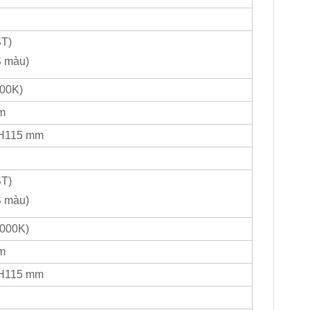
ST)
S màu)
00K)
m
 H115 mm
ST)
S màu)
4000K)
m
 H115 mm