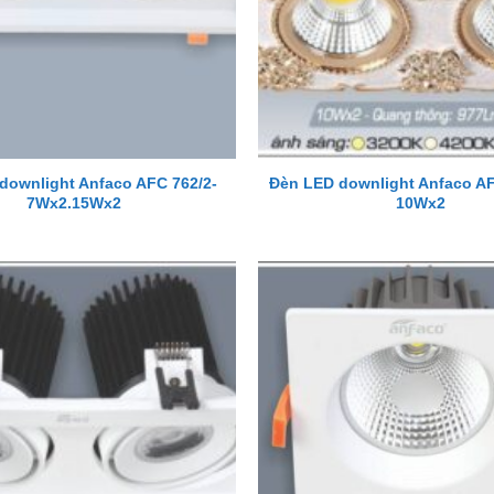
downlight Anfaco AFC 762/2-
Đèn LED downlight Anfaco AF
7Wx2.15Wx2
10Wx2