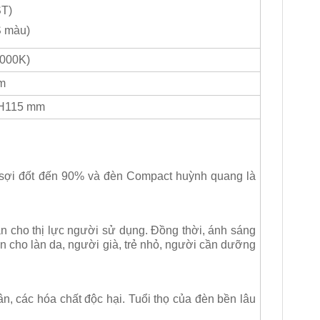
ST)
S màu)
4000K)
m
 H115 mm
 sợi đốt đến 90% và đèn Compact huỳnh quang là
àn cho thị lực người sử dụng. Đồng thời, ánh sáng
n cho làn da, người già, trẻ nhỏ, người cần dưỡng
n, các hóa chất độc hại. Tuổi thọ của đèn bền lâu