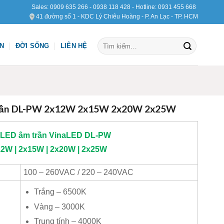
Sales:
0909 635 266
-
0938 118 428
- Hotline:
0931 455 668
41 đường số 1 - KDC Lý Chiêu Hoàng - P. An Lạc - TP. HCM
Tìm
ỆN
ĐỜI SỐNG
LIÊN HỆ
kiếm:
trần DL-PW 2x12W 2x15W 2x20W 2x25W
 LED âm trần
VinaLED
DL-PW
2W | 2x15W | 2x20W | 2x25W
100 – 260VAC / 220 – 240VAC
Trắng – 6500K
Vàng – 3000K
Trung tính – 4000K