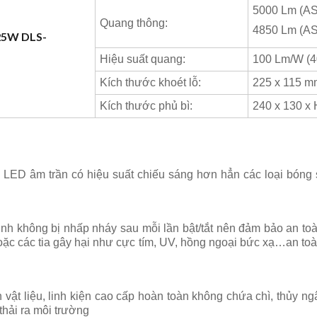
5000 Lm (A
Quang thông:
4850 Lm (A
25W DLS-
Hiệu suất quang:
100 Lm/W (
Kích thước khoét lỗ:
225 x 115 m
Kích thước phủ bì:
240 x 130 x
LED âm trần có hiệu suất chiếu sáng hơn hẳn các loại bóng
ịnh không bị nhấp nháy sau mỗi lần bật/tắt nên đảm bảo an to
ặc các tia gây hại như cực tím, UV, hồng ngoại bức xạ…an toà
t liệu, linh kiện cao cấp hoàn toàn không chứa chì, thủy ngâ
thải ra môi trường