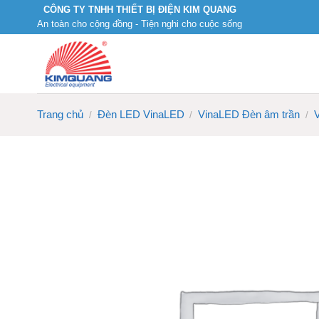
Skip
CÔNG TY TNHH THIẾT BỊ ĐIỆN KIM QUANG
An toàn cho cộng đồng - Tiện nghi cho cuộc sống
to
content
Trang chủ
Đèn LED VinaLED
VinaLED Đèn âm trần
/
/
/