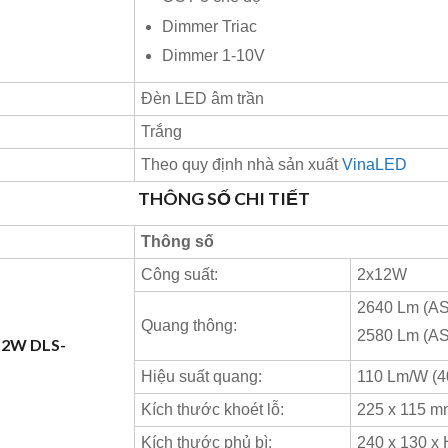
Dimmer Triac
Dimmer 1-10V
Đèn LED âm trần
Trắng
Theo quy định nhà sản xuất
VinaLED
THÔNG SỐ CHI TIẾT
Thông số
Công suất:
2x12W
2640 Lm (A
Quang thông:
2580 Lm (A
12W DLS-
Hiệu suất quang:
110 Lm/W (4
Kích thước khoét lỗ:
225 x 115 m
Kích thước phủ bì:
240 x 130 x