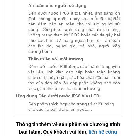
An toàn cho người sử dụng
Đèn dưới nước IP68 ít tỏa nhiệt, ánh sáng ổn
định không bị nhấp nháy sau mỗi lần bật/tắt
nên đảm bảo an toàn cho thị lực người sử
dụng. Đồng thời, ánh sáng phát ra dịu nhẹ,
không mang theo khí CO2 hoặc các tia gây hại
như cực tím, UV, hồng ngoại bức xạ…an toàn
cho làn da, người già, trẻ nhỏ, người cần
dưỡng bệnh
Thân thiện với môi trường
Đèn dưới nước IP68 được cấu thành từ nguyên
vật liệu, linh kiện cao cấp hoàn toàn không
chứa chì, thủy ngân, các hóa chất độc hại. Tuổi
thọ của đèn bền lâu góp phần không nhỏ vào
việc giảm thiểu rác thải ra môi trường
Ứng dụng Đèn dưới nước IP68 VinaLED:
Sản phẩm thích hợp cho trang trí chiếu sáng
cho các hồ bơi, đài phun nước,…
Thông tin thêm về sản phẩm và chương trình
bán hàng, Quý khách vui lòng
liên hệ công