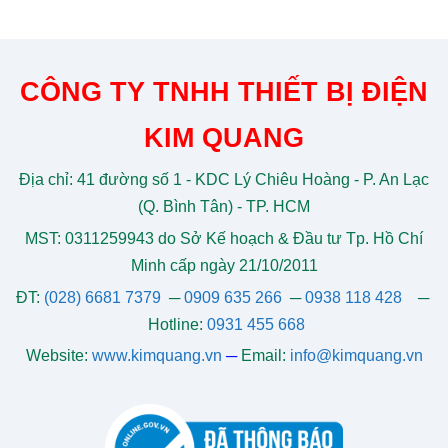
CÔNG TY TNHH THIẾT BỊ ĐIỆN
KIM QUANG
Địa chỉ: 41 đường số 1 - KDC Lý Chiêu Hoàng - P. An Lạc
(Q. Bình Tân) - TP. HCM
MST: 0311259943 do Sở Kế hoạch & Đầu tư Tp. Hồ Chí
Minh cấp ngày 21/10/2011
ĐT:
(028) 6681 7379
─
0909 635 266
─
0938 118 428
─
Hotline:
0931 455 668
Website:
www.kimquang.vn
─
Email:
info@kimquang.vn