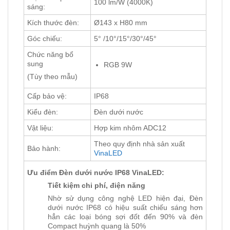
100 lm/W (4000K)
sáng:
Kích thước đèn:
Ø143 x H80 mm
Góc chiếu:
5° /10°/15°/30°/45°
Chức năng bổ
sung
RGB 9W
(Tùy theo mẫu)
Cấp bảo vệ:
IP68
Kiểu đèn:
Đèn dưới nước
Vật liệu:
Hợp kim nhôm ADC12
Theo quy định nhà sản xuất
Bảo hành:
VinaLED
Ưu điểm Đèn dưới nước IP68 VinaLED:
Tiết kiệm chi phí, điện năng
Nhờ sử dụng công nghệ LED hiện đại, Đèn
dưới nước IP68 có hiệu suất chiếu sáng hơn
hẳn các loại bóng sợi đốt đến 90% và đèn
Compact huỳnh quang là 50%