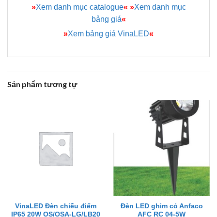
»
Xem danh mục catalogue
«
»
Xem danh mục
bảng giá
«
»
Xem bảng giá VinaLED
«
Sản phẩm tương tự
VinaLED Đèn chiếu điểm
Đèn LED ghim cỏ Anfaco
IP65 20W OS/OSA-LG/LB20
AFC RC 04-5W