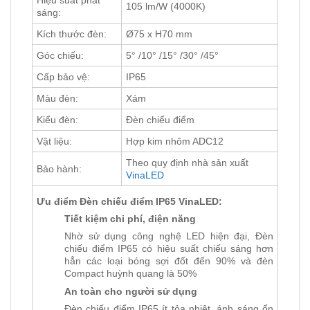
105 lm/W (4000K)
sáng:
Kích thước đèn:
Ø75 x H70 mm
Góc chiếu:
5° /10° /15° /30° /45°
Cấp bảo vệ:
IP65
Màu đèn:
Xám
Kiểu đèn:
Đèn chiếu điểm
Vật liệu:
Hợp kim nhôm ADC12
Theo quy định nhà sản xuất
Bảo hành:
VinaLED
Ưu điểm Đèn chiếu điểm IP65 VinaLED:
Tiết kiệm chi phí, điện năng
Nhờ sử dụng công nghệ LED hiện đại, Đèn
chiếu điểm IP65 có hiệu suất chiếu sáng hơn
hẳn các loại bóng sợi đốt đến 90% và đèn
Compact huỳnh quang là 50%
An toàn cho người sử dụng
Đèn chiếu điểm IP65 ít tỏa nhiệt, ánh sáng ổn