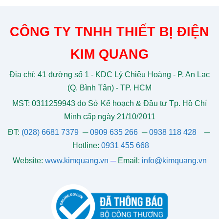
CÔNG TY TNHH THIẾT BỊ ĐIỆN
KIM QUANG
Địa chỉ: 41 đường số 1 - KDC Lý Chiêu Hoàng - P. An Lạc
(Q. Bình Tân) - TP. HCM
MST: 0311259943 do Sở Kế hoạch & Đầu tư Tp. Hồ Chí
Minh cấp ngày 21/10/2011
ĐT:
(028) 6681 7379
─
0909 635 266
─
0938 118 428
─
Hotline:
0931 455 668
Website:
www.kimquang.vn
─
Email:
info@kimquang.vn