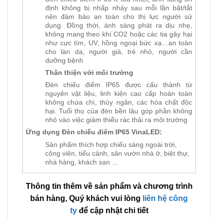
định không bị nhấp nháy sau mỗi lần bật/tắt
nên đảm bảo an toàn cho thị lực người sử
dụng. Đồng thời, ánh sáng phát ra dịu nhẹ,
không mang theo khí CO2 hoặc các tia gây hại
như cực tím, UV, hồng ngoại bức xạ…an toàn
cho làn da, người già, trẻ nhỏ, người cần
dưỡng bệnh
Thân thiện với môi trường
Đèn chiếu điểm IP65 được cấu thành từ
nguyên vật liệu, linh kiện cao cấp hoàn toàn
không chứa chì, thủy ngân, các hóa chất độc
hại. Tuổi thọ của đèn bền lâu góp phần không
nhỏ vào việc giảm thiểu rác thải ra môi trường
Ứng dụng Đèn chiếu điểm IP65 VinaLED:
Sản phẩm thích hợp chiếu sáng ngoài trời,
công viên, tiểu cảnh, sân vườn nhà ở, biệt thự,
nhà hàng, khách sạn …
Thông tin thêm về sản phẩm và chương trình
bán hàng, Quý khách vui lòng
liên hệ công
ty
để cập nhật chi tiết