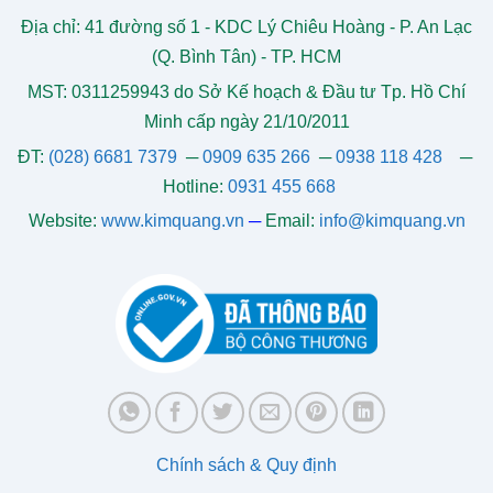
Địa chỉ: 41 đường số 1 - KDC Lý Chiêu Hoàng - P. An Lạc
(Q. Bình Tân) - TP. HCM
MST: 0311259943 do Sở Kế hoạch & Đầu tư Tp. Hồ Chí
Minh cấp ngày 21/10/2011
ĐT:
(028) 6681 7379
─
0909 635 266
─
0938 118 428
─
Hotline:
0931 455 668
Website:
www.kimquang.vn
─
Email:
info@kimquang.vn
Chính sách & Quy định