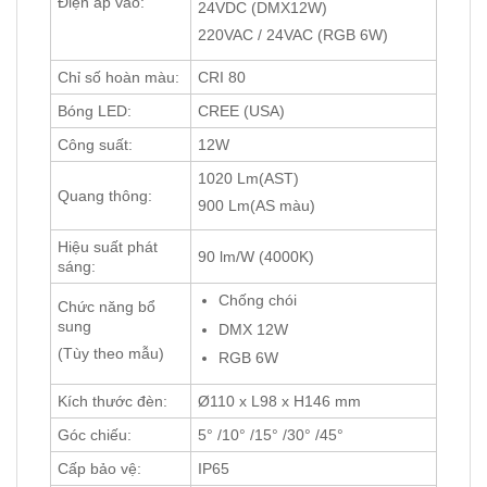
Điện áp vào:
24VDC (DMX12W)
220VAC / 24VAC (RGB 6W)
Chỉ số hoàn màu:
CRI 80
Bóng LED:
CREE (USA)
Công suất:
12W
1020 Lm(AST)
Quang thông:
900 Lm(AS màu)
Hiệu suất phát
90 lm/W (4000K)
sáng:
Chống chói
Chức năng bổ
sung
DMX 12W
(Tùy theo mẫu)
RGB 6W
Kích thước đèn:
Ø110 x L98 x H146 mm
Góc chiếu:
5° /10° /15° /30° /45°
Cấp bảo vệ:
IP65