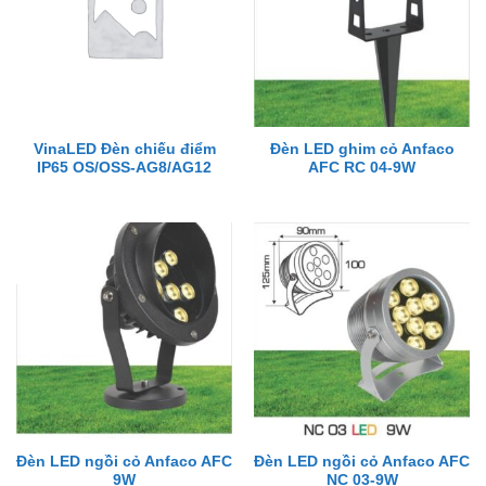
VinaLED Đèn chiếu điểm
Đèn LED ghim cỏ Anfaco
IP65 OS/OSS-AG8/AG12
AFC RC 04-9W
Đèn LED ngồi cỏ Anfaco AFC
Đèn LED ngồi cỏ Anfaco AFC
9W
NC 03-9W