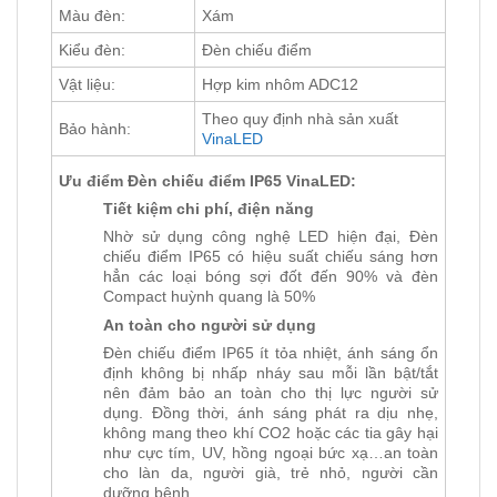
Màu đèn:
Xám
Kiểu đèn:
Đèn chiếu điểm
Vật liệu:
Hợp kim nhôm ADC12
Theo quy định nhà sản xuất
Bảo hành:
VinaLED
Ưu điểm Đèn chiếu điểm IP65 VinaLED:
Tiết kiệm chi phí, điện năng
Nhờ sử dụng công nghệ LED hiện đại, Đèn
chiếu điểm IP65 có hiệu suất chiếu sáng hơn
hẳn các loại bóng sợi đốt đến 90% và đèn
Compact huỳnh quang là 50%
An toàn cho người sử dụng
Đèn chiếu điểm IP65 ít tỏa nhiệt, ánh sáng ổn
định không bị nhấp nháy sau mỗi lần bật/tắt
nên đảm bảo an toàn cho thị lực người sử
dụng. Đồng thời, ánh sáng phát ra dịu nhẹ,
không mang theo khí CO2 hoặc các tia gây hại
như cực tím, UV, hồng ngoại bức xạ…an toàn
cho làn da, người già, trẻ nhỏ, người cần
dưỡng bệnh