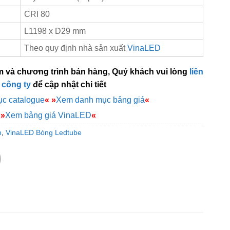
CRI 80
L1198 x D29 mm
Theo quy định nhà sản xuất
VinaLED
m và chương trình bán hàng, Quý khách vui lòng
liên
 công ty
để cập nhật chi tiết
c catalogue
«
»
Xem danh mục bảng giá
«
»
Xem bảng giá VinaLED
«
p
,
VinaLED Bóng Ledtube