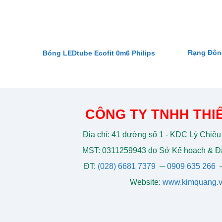
Rạng Đôn
Bóng LEDtube Ecofit 0m6 Philips
CÔNG TY TNHH THIẾ
Địa chỉ: 41 đường số 1 - KDC Lý Chiêu
MST: 0311259943 do Sở Kế hoạch & Đầ
ĐT:
(028) 6681 7379
─
0909 635 266
Website:
www.kimquang.