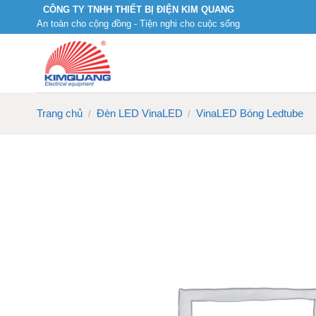
Skip
CÔNG TY TNHH THIẾT BỊ ĐIỆN KIM QUANG
An toàn cho cộng đồng - Tiện nghi cho cuộc sống
to
content
Trang chủ
Đèn LED VinaLED
VinaLED Bóng Ledtube
/
/