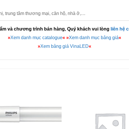
ị, trung tâm thương mại, căn hộ, nhà ở,…
hẩm và chương trình bán hàng, Quý khách vui lòng
liên hệ 
»
Xem danh mục catalogue
«
»
Xem danh mục bảng giá
«
»
Xem bảng giá VinaLED
«