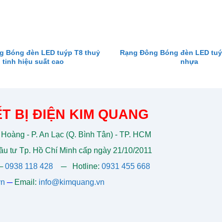
g Bóng đèn LED tuýp T8 thuỷ
Rạng Đông Bóng đèn LED tu
tinh hiệu suất cao
nhựa
T BỊ ĐIỆN KIM QUANG
 Hoàng - P. An Lạc (Q. Bình Tân) - TP. HCM
u tư Tp. Hồ Chí Minh cấp ngày 21/10/2011
─
0938 118 428
─
Hotline:
0931 455 668
vn
─
Email:
info@kimquang.vn