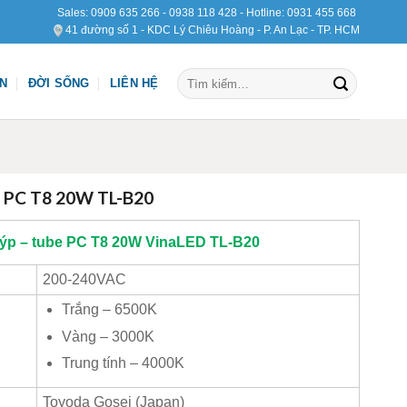
Sales:
0909 635 266
-
0938 118 428
- Hotline:
0931 455 668
41 đường số 1 - KDC Lý Chiêu Hoàng - P. An Lạc - TP. HCM
Tìm
ỆN
ĐỜI SỐNG
LIÊN HỆ
kiếm:
 PC T8 20W TL-B20
ýp – tube PC T8 20W
VinaLED
TL-B20
200-240VAC
Trắng – 6500K
Vàng – 3000K
Trung tính – 4000K
Toyoda Gosei (Japan)