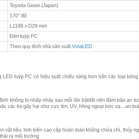
Toyoda Gosei (Japan)
170° độ
L1198 x D29 mm
Đèn tuýp PC
Theo quy định nhà sản xuất
VinaLED
 LED tuýp PC có hiệu suất chiếu sáng hơn hẳn các loại bóng
định không bị nhấp nháy sau mỗi lần bật/tắt nên đảm bảo an to
ặc các tia gây hại như cực tím, UV, hồng ngoại bức xạ…an toà
ật liệu, linh kiện cao cấp hoàn toàn không chứa chì, thủy ngâ
thải ra môi trường