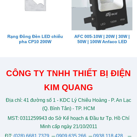
Rạng Đông Đèn LED chiếu
AFC 005-10W | 20W | 30W |
pha CP10 200W
50W | 100W Anfaco LED
CÔNG TY TNHH THIẾT BỊ ĐIỆN
KIM QUANG
Địa chỉ: 41 đường số 1 - KDC Lý Chiêu Hoàng - P. An Lạc
(Q. Bình Tân) - TP. HCM
MST: 0311259943 do Sở Kế hoạch & Đầu tư Tp. Hồ Chí
Minh cấp ngày 21/10/2011
ĐT:
(028) 6681 7379
─
0909 635 266
─
0938 118 428
─