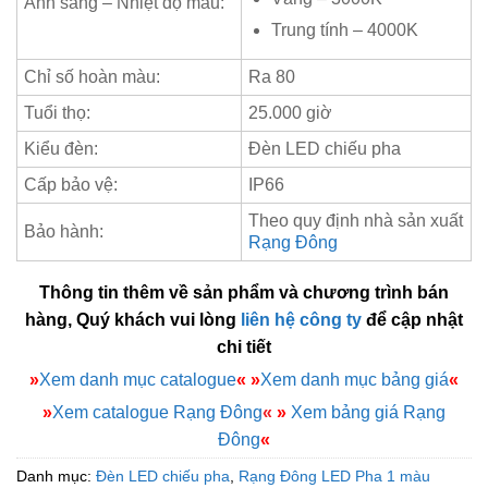
Ánh sáng – Nhiệt độ màu:
Trung tính – 4000K
Chỉ số hoàn màu:
Ra 80
Tuổi thọ:
25.000 giờ
Kiểu đèn:
Đèn LED chiếu pha
Cấp bảo vệ:
IP66
Theo quy định nhà sản xuất
Bảo hành:
Rạng Đông
Thông tin thêm về sản phẩm và chương trình bán
hàng, Quý khách vui lòng
liên hệ công ty
để cập nhật
chi tiết
»
Xem danh mục catalogue
«
»
Xem danh mục bảng giá
«
»
Xem catalogue Rạng Đông
«
»
Xem bảng giá Rạng
Đông
«
Danh mục:
Đèn LED chiếu pha
,
Rạng Đông LED Pha 1 màu