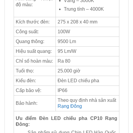
Vàng – 3000K
độ màu:
Trung tính – 4000K
Kích thước đèn:
275 x 208 x 40 mm
Công suất:
100W
Quang thông:
9500 Lm
Hiệu suất quang:
95 Lm/W
Chỉ số hoàn màu:
Ra 80
Tuổi thọ:
25.000 giờ
Kiểu đèn:
Đèn LED chiếu pha
Cấp bảo vệ:
IP66
Theo quy định nhà sản xuất
Bảo hành:
Rạng Đông
Ưu điểm Đèn LED chiếu pha CP10 Rạng
Đông:
Sản phẩm sử dụng Chip LED Hàn Quốc,