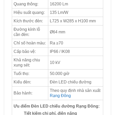
Quang thông:
16200 Lm
Hiệu suất quang:
135 Lm/W
Kích thước đèn:
L725 x W285 x H100 mm
Đường kính lỗ
Ø64 mm
cần đèn:
Chỉ số hoàn màu:
Ra ≥70
Cấp bảo vệ:
IP66 / IK08
Khả năng chịu
10 kV
xung sét:
Tuổi thọ:
50.000 giờ
Kiểu đèn:
Đèn LED chiếu đường
Theo quy định nhà sản xuất
Bảo hành:
Rạng Đông
Ưu điểm Đèn LED chiếu đường Rạng Đông:
Tiết kiệm chi phí, điện năng