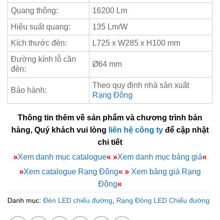
Quang thông:
16200 Lm
Hiệu suất quang:
135 Lm/W
Kích thước đèn:
L725 x W285 x H100 mm
Đường kính lỗ cần
Ø64 mm
đèn:
Theo quy định nhà sản xuất
Bảo hành:
Rạng Đông
Thông tin thêm về sản phẩm và chương trình bán
hàng, Quý khách vui lòng
liên hệ công ty
để cập nhật
chi tiết
»
Xem danh mục catalogue
«
»
Xem danh mục bảng giá
«
»
Xem catalogue Rạng Đông
«
»
Xem bảng giá Rạng
Đông
«
Danh mục:
Đèn LED chiếu đường
,
Rạng Đông LED Chiếu đường