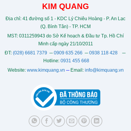
KIM QUANG
Địa chỉ: 41 đường số 1 - KDC Lý Chiêu Hoàng - P. An Lạc
(Q. Bình Tân) - TP. HCM
MST: 0311259943 do Sở Kế hoạch & Đầu tư Tp. Hồ Chí
Minh cấp ngày 21/10/2011
ĐT:
(028) 6681 7379
─
0909 635 266
─
0938 118 428
─
Hotline:
0931 455 668
Website:
www.kimquang.vn
─
Email:
info@kimquang.vn