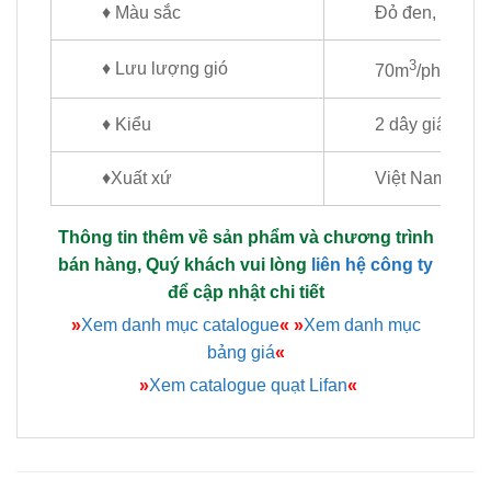
♦ Màu sắc
Đỏ đen, xanh 
3
♦ Lưu lượng gió
70m
/phút
♦ Kiểu
2 dây giật
♦Xuất xứ
Việt Nam
Thông tin thêm về sản phẩm và chương trình
bán hàng, Quý khách vui lòng
liên hệ công ty
để cập nhật chi tiết
»
Xem danh mục catalogue
«
»
Xem danh mục
bảng giá
«
»
Xem catalogue quạt Lifan
«