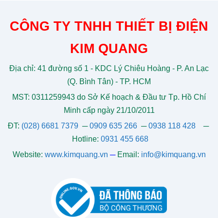
CÔNG TY TNHH THIẾT BỊ ĐIỆN
KIM QUANG
Địa chỉ: 41 đường số 1 - KDC Lý Chiêu Hoàng - P. An Lạc
(Q. Bình Tân) - TP. HCM
MST: 0311259943 do Sở Kế hoạch & Đầu tư Tp. Hồ Chí
Minh cấp ngày 21/10/2011
ĐT:
(028) 6681 7379
─
0909 635 266
─
0938 118 428
─
Hotline:
0931 455 668
Website:
www.kimquang.vn
─
Email:
info@kimquang.vn