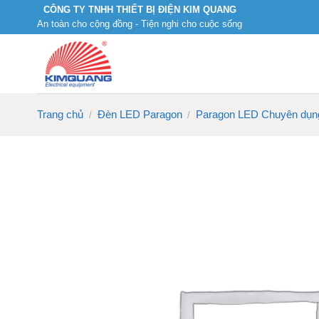
Skip
CÔNG TY TNHH THIẾT BỊ ĐIỆN KIM QUANG
An toàn cho cộng đồng - Tiện nghi cho cuộc sống
to
content
Trang chủ
Đèn LED Paragon
Paragon LED Chuyên dụn
/
/