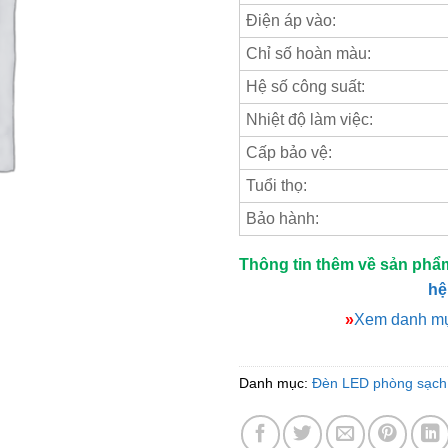
Điện áp vào:
Chỉ số hoàn màu:
Hệ số công suất:
Nhiệt độ làm việc:
Cấp bảo vệ:
Tuổi thọ:
Bảo hành:
Thông tin thêm về sản phẩ
hệ
»
Xem danh mụ
Danh mục:
Đèn LED phòng sạch