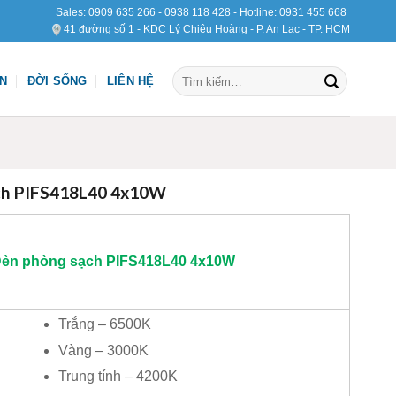
Sales:
0909 635 266
-
0938 118 428
- Hotline:
0931 455 668
41 đường số 1 - KDC Lý Chiêu Hoàng - P. An Lạc - TP. HCM
Tìm
ỆN
ĐỜI SỐNG
LIÊN HỆ
kiếm:
ch PIFS418L40 4x10W
èn phòng sạch PIFS418L40 4x10W
Trắng – 6500K
Vàng – 3000K
Trung tính – 4200K