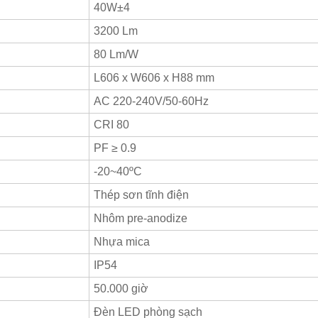
40W±4
3200 Lm
80 Lm/W
L606 x W606 x H88 mm
AC 220-240V/50-60Hz
CRI 80
PF ≥ 0.9
-20~40ºC
Thép sơn tĩnh điện
Nhôm pre-anodize
Nhựa mica
IP54
50.000 giờ
Đèn LED phòng sạch