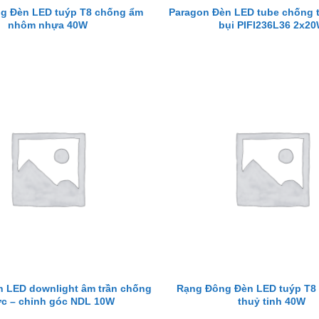
g Đèn LED tuýp T8 chống ẩm
Paragon Đèn LED tube chống 
nhôm nhựa 40W
bụi PIFI236L36 2x2
 LED downlight âm trần chống
Rạng Đông Đèn LED tuýp T8
c – chỉnh góc NDL 10W
thuỷ tinh 40W