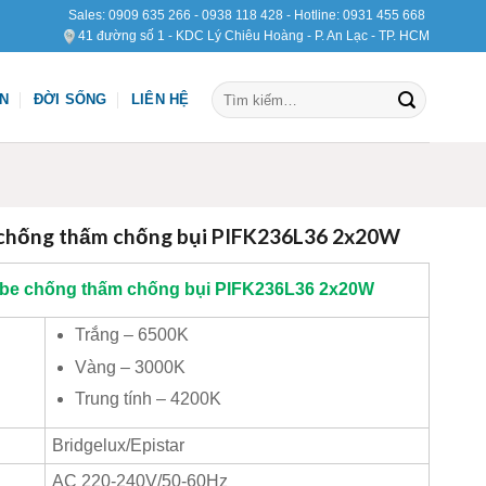
Sales:
0909 635 266
-
0938 118 428
- Hotline:
0931 455 668
41 đường số 1 - KDC Lý Chiêu Hoàng - P. An Lạc - TP. HCM
Tìm
ỆN
ĐỜI SỐNG
LIÊN HỆ
kiếm:
 chống thấm chống bụi PIFK236L36 2x20W
be chống thấm chống bụi PIFK236L36 2x20W
Trắng – 6500K
Vàng – 3000K
Trung tính – 4200K
Bridgelux/Epistar
AC 220-240V/50-60Hz