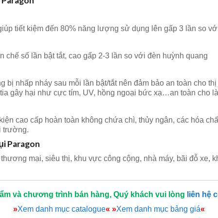
i Paragon
úp tiết kiệm đến 80% năng lượng sử dụng lên gấp 3 lần so vớ
ạn chế số lần bật tắt, cao gấp 2-3 lần so với đèn huỳnh quang
ng bị nhấp nháy sau mỗi lần bật/tắt nên đảm bảo an toàn cho th
tia gây hại như cực tím, UV, hồng ngoại bức xạ…an toàn cho là
 kiện cao cấp hoàn toàn không chứa chì, thủy ngân, các hóa chấ
i trường.
ụi Paragon
thương mại, siêu thị, khu vực công cộng, nhà máy, bãi đỗ xe,
hẩm và chương trình bán hàng, Quý khách vui lòng
liên hệ 
»
Xem danh mục catalogue
«
»
Xem danh mục bảng giá
«