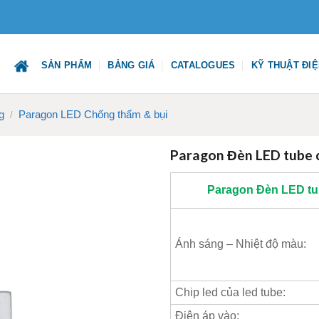
SẢN PHẨM
BẢNG GIÁ
CATALOGUES
KỸ THUẬT ĐI
g
Paragon LED Chống thấm & bụi
/
Paragon Đèn LED tube
Paragon
Đèn LED tu
Ánh sáng – Nhiệt độ màu:
Chip led của led tube:
Điện áp vào: