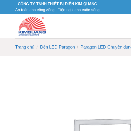
Skip
CÔNG TY TNHH THIẾT BỊ ĐIỆN KIM QUANG
An toàn cho cộng đồng - Tiện nghi cho cuộc sống
to
content
Trang chủ
Đèn LED Paragon
Paragon LED Chuyên dụn
/
/