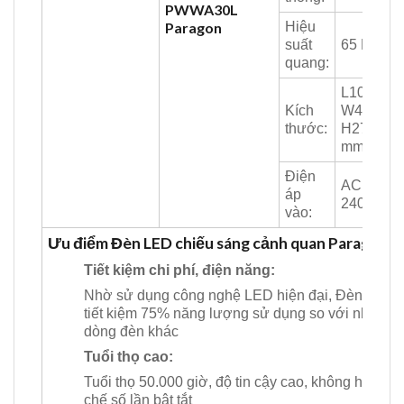
PWWA30L
Paragon
Hiệu
suất
65 Lm/W
quang:
L1000 x
Kích
W45 x
thước:
H27.5
mm
Điện
AC 220-
áp
240V
vào:
Ưu điểm Đèn LED chiếu sáng cảnh quan Paragon
Tiết kiệm chi phí, điện năng:
Nhờ sử dụng công nghệ LED hiện đại, Đèn giúp
tiết kiệm 75% năng lượng sử dụng so với những
dòng đèn khác
Tuổi thọ cao:
Tuổi thọ 50.000 giờ, độ tin cậy cao, không hạn
chế số lần bật tắt