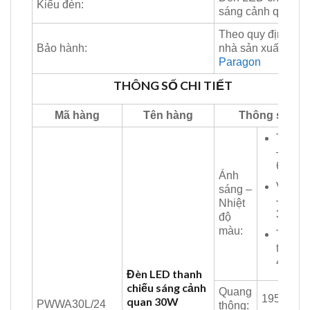
Kiểu đèn:
sáng cảnh quan
Theo quy định
Bảo hành:
nhà sản xuất
Paragon
THÔNG SỐ CHI TIẾT
Mã hàng
Tên hàng
Thông số
Trắng
–
6500K
Ánh
Vàng
sáng –
–
Nhiệt
3000K
độ
màu:
Trung
tính –
4200K
Đèn LED thanh
chiếu sáng cảnh
Quang
1950 Lm
quan 30W
PWWA30L/24
thông: