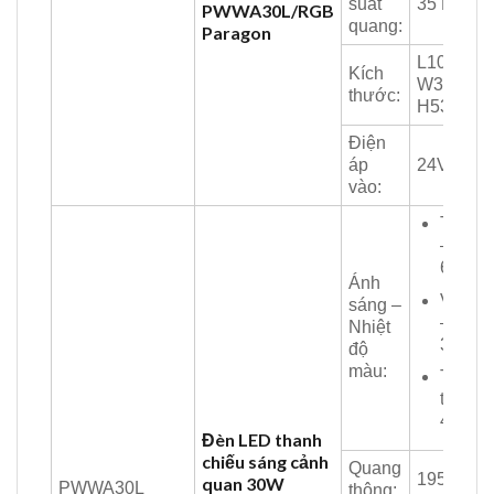
suất
35 Lm/W
PWWA30L/RGB
quang:
Paragon
L1000 x
Kích
W34 x
thước:
H53 mm
Điện
áp
24V
vào:
Trắng
–
6500K
Ánh
Vàng
sáng –
–
Nhiệt
3000K
độ
màu:
Trung
tính –
4200K
Đèn LED thanh
chiếu sáng cảnh
Quang
1950 Lm
quan 30W
PWWA30L
thông: