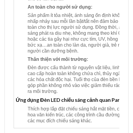
An toàn cho người sử dụng:
Sản phẩm ít tỏa nhiệt, ánh sáng ổn định không bị
nhấp nháy sau mỗi lần bật/tắt nên đảm bảo an
toàn cho thị lực người sử dụng. Đồng thời, ánh
sáng phát ra dịu nhẹ, không mang theo khí CO2
hoặc các tia gây hại như cực tím, UV, hồng ngoại
bức xạ…an toàn cho làn da, người già, trẻ nhỏ,
người cần dưỡng bệnh.
Thân thiện với môi trường:
Đèn được cấu thành từ nguyên vật liệu, linh kiện
cao cấp hoàn toàn không chứa chì, thủy ngân,
các hóa chất độc hại. Tuổi thọ của đèn bền lâu
góp phần không nhỏ vào việc giảm thiểu rác thải
ra môi trường.
Ứng dụng Đèn LED chiếu sáng cảnh quan Paragon
Thích hợp lắp đặt chiếu sáng hắt mặt tiền, chi tiết,
hoa văn kiến trúc, các công trình cầu đường và
các mục đích chiếu sáng khác.