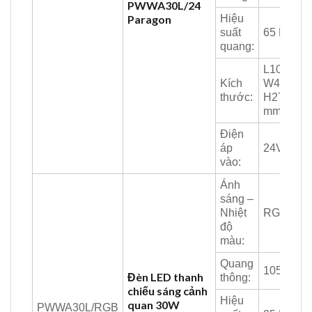
PWWA30L/24
Paragon
Hiệu
suất
65 Lm/W
quang:
L1000 x
Kích
W45 x
thước:
H27.5
mm
Điện
áp
24V
vào:
Ánh
sáng –
Nhiệt
RGB
độ
màu:
Quang
1050 Lm
Đèn LED thanh
thông:
chiếu sáng cảnh
Hiệu
quan 30W
PWWA30L/RGB