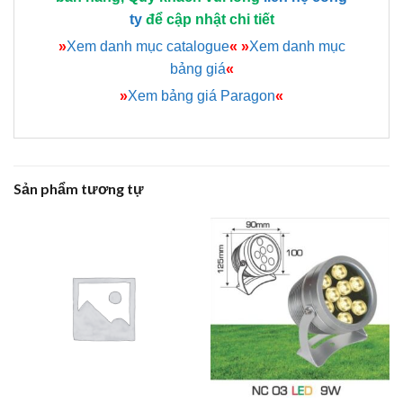
ty
để cập nhật chi tiết
»
Xem danh mục catalogue
«
»
Xem danh mục
bảng giá
«
»
Xem bảng giá Paragon
«
Sản phẩm tương tự