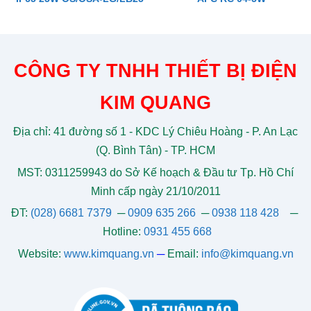
CÔNG TY TNHH THIẾT BỊ ĐIỆN
KIM QUANG
Địa chỉ: 41 đường số 1 - KDC Lý Chiêu Hoàng - P. An Lạc
(Q. Bình Tân) - TP. HCM
MST: 0311259943 do Sở Kế hoạch & Đầu tư Tp. Hồ Chí
Minh cấp ngày 21/10/2011
ĐT:
(028) 6681 7379
─
0909 635 266
─
0938 118 428
─
Hotline:
0931 455 668
Website:
www.kimquang.vn
─
Email:
info@kimquang.vn