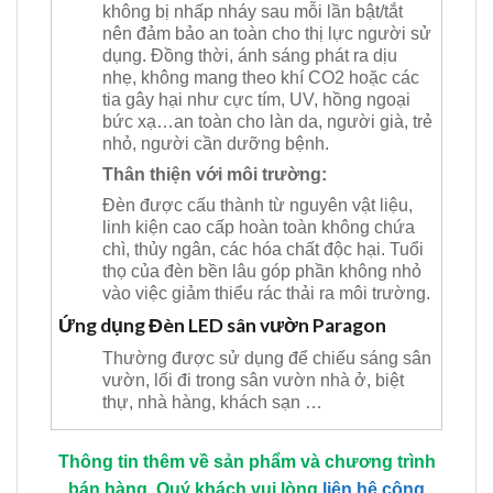
không bị nhấp nháy sau mỗi lần bật/tắt
nên đảm bảo an toàn cho thị lực người sử
dụng. Đồng thời, ánh sáng phát ra dịu
nhẹ, không mang theo khí CO2 hoặc các
tia gây hại như cực tím, UV, hồng ngoại
bức xạ…an toàn cho làn da, người già, trẻ
nhỏ, người cần dưỡng bệnh.
Thân thiện với môi trường:
Đèn được cấu thành từ nguyên vật liệu,
linh kiện cao cấp hoàn toàn không chứa
chì, thủy ngân, các hóa chất độc hại. Tuổi
thọ của đèn bền lâu góp phần không nhỏ
vào việc giảm thiểu rác thải ra môi trường.
Ứng dụng Đèn LED sân vườn Paragon
Thường được sử dụng để chiếu sáng sân
vườn, lối đi trong sân vườn nhà ở, biệt
thự, nhà hàng, khách sạn …
Thông tin thêm về sản phẩm và chương trình
bán hàng, Quý khách vui lòng
liên hệ công