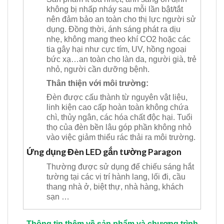
không bị nhấp nháy sau mỗi lần bật/tắt
nên đảm bảo an toàn cho thị lực người sử
dụng. Đồng thời, ánh sáng phát ra dịu
nhẹ, không mang theo khí CO2 hoặc các
tia gây hại như cực tím, UV, hồng ngoại
bức xạ…an toàn cho làn da, người già, trẻ
nhỏ, người cần dưỡng bệnh.
Thân thiện với môi trường:
Đèn được cấu thành từ nguyên vật liệu,
linh kiện cao cấp hoàn toàn không chứa
chì, thủy ngân, các hóa chất độc hại. Tuổi
thọ của đèn bền lâu góp phần không nhỏ
vào việc giảm thiểu rác thải ra môi trường.
Ứng dụng Đèn LED gắn tường Paragon
Thường được sử dụng để chiếu sáng hắt
tường tại các vị trí hành lang, lối đi, cầu
thang nhà ở, biệt thự, nhà hàng, khách
sạn …
Thông tin thêm về sản phẩm và chương trình