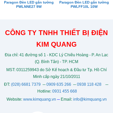
Paragon Đèn LED gắn tường
Paragon Đèn LED gắn tường
PWLNNE27 9W
PWLFF10L 10W
CÔNG TY TNHH THIẾT BỊ ĐIỆN
KIM QUANG
Địa chỉ: 41 đường số 1 - KDC Lý Chiêu Hoàng - P. An Lạc
(Q. Bình Tân) - TP. HCM
MST: 0311259943 do Sở Kế hoạch & Đầu tư Tp. Hồ Chí
Minh cấp ngày 21/10/2011
ĐT:
(028) 6681 7379
─
0909 635 266
─
0938 118 428
─
Hotline:
0931 455 668
Website:
www.kimquang.vn
─
Email:
info@kimquang.vn