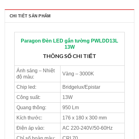
CHI TIẾT SẢN PHẨM
Paragon
Đèn LED gắn tường PWLDD13L
13W
THÔNG SỐ CHI TIẾT
Ánh sáng – Nhiệt
Vàng – 3000K
độ màu:
Chip led:
Bridgelux/Epistar
Công suất:
13W
Quang thông:
950 Lm
Kích thước:
176 x 180 x 300 mm
Điện áp vào:
AC 220-240V/50-60Hz
Chỉ số hoàn màu:
CRI 70