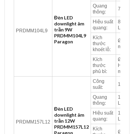
Quang
765 Lm
thông:
Đèn LED
Hiệu suất
85
downlight âm
quang:
Lm/W
trần 9W
PRDMM104L9
PRDMM104L9
Kích
Ø90
Paragon
thước
mm
khoét lỗ:
Kích
Ø104 x
thước
H34
phủ bì:
mm
Công
12W
suất:
Quang
1320
thông:
Lm
Đèn LED
Hiệu suất
110
downlight âm
quang:
Lm/W
trần 12W
PRDMM157L12
PRDMM157L12
Kích
Ø145
Paragon