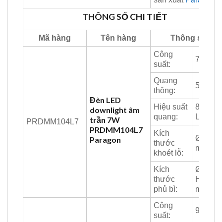
THÔNG SỐ CHI TIẾT
Mã hàng
Tên hàng
Thông số
Công
7W
suất:
Quang
595 Lm
thông:
Đèn LED
Hiệu suất
85
downlight âm
quang:
Lm/W
trần 7W
PRDMM104L7
PRDMM104L7
Kích
Ø90
Paragon
thước
mm
khoét lỗ:
Kích
Ø104 x
thước
H34
phủ bì:
mm
Công
9W
suất: