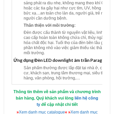
sáng phát ra dịu nhẹ, không mang theo khí CO2
hoặc các tia gây hại như cực tím, UV, hồng ngoại
bức xạ…an toàn cho làn da, người già, trẻ nhỏ,
người cần dưỡng bệnh.
Thân thiện với môi trường:
Đèn được cấu thành từ nguyên vật liệu, linh kiện
cao cấp hoàn toàn không chứa chì, thủy ngân, cá
hóa chất độc hại. Tuổi thọ của đèn bền lâu góp
phần không nhỏ vào việc giảm thiểu rác thải ra
môi trường.
Ứng dụng Đèn LED downlight âm trần Paragon
Sản phẩm thường được lắp đặt tại nhà ở, chung
cư, khách sạn, trung tâm thương mại, siêu thị, cử
hàng, văn phòng, hội trường,…
Thông tin thêm về sản phẩm và chương trình
bán hàng, Quý khách vui lòng
liên hệ công
ty
để cập nhật chi tiết
»
Xem danh mục catalogue
«
»
Xem danh mục