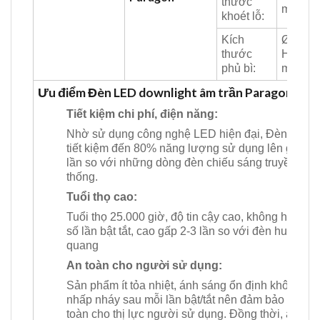
thước
mm
khoét lỗ:
Kích
Ø157 x
thước
H34
phủ bì:
mm
Ưu điểm Đèn LED downlight âm trần Paragon
Tiết kiệm chi phí, điện năng:
Nhờ sử dụng công nghệ LED hiện đại, Đèn giúp
tiết kiệm đến 80% năng lượng sử dụng lên gấp 3
lần so với những dòng đèn chiếu sáng truyền
thống.
Tuổi thọ cao:
Tuổi thọ 25.000 giờ, độ tin cậy cao, không hạn ch
số lần bật tắt, cao gấp 2-3 lần so với đèn huỳnh
quang
An toàn cho người sử dụng:
Sản phẩm ít tỏa nhiệt, ánh sáng ổn định không bị
nhấp nháy sau mỗi lần bật/tắt nên đảm bảo an
toàn cho thị lực người sử dụng. Đồng thời, ánh