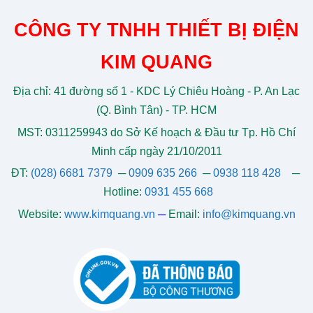
CÔNG TY TNHH THIẾT BỊ ĐIỆN
KIM QUANG
Địa chỉ: 41 đường số 1 - KDC Lý Chiêu Hoàng - P. An Lạc
(Q. Bình Tân) - TP. HCM
MST: 0311259943 do Sở Kế hoạch & Đầu tư Tp. Hồ Chí
Minh cấp ngày 21/10/2011
ĐT:
(028) 6681 7379
─
0909 635 266
─
0938 118 428
─
Hotline:
0931 455 668
Website:
www.kimquang.vn
─
Email:
info@kimquang.vn