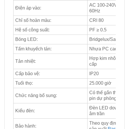
AC 100-240V/50-
Điện áp vào:
60Hz
Chỉ số hoàn màu:
CRI 80
Hệ số công suất:
PF ≥ 0.5
Bóng LED:
Bridgelux/Samsun
Tấm khuyếch tán:
Nhựa PC cao cấp
Hợp kim nhôm cao
Tản nhiệt:
cấp
Cấp bảo vệ:
IP20
Tuổi thọ:
25.000 giờ
Có thể gắn thêm
Chức năng bổ sung:
pin dự phòng
Đèn LED downligh
Kiểu đèn:
âm trần
Theo quy định nhà
Bảo hành:
sản xuất
Paragon