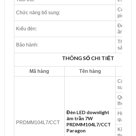
Có thể 
Chức năng bổ sung:
pin dự 
Đèn LED
Kiểu đèn:
âm trần
Theo qu
Bảo hành:
sản xuấ
THÔNG SỐ CHI TIẾT
Mã hàng
Tên hàng
Thô
Công
suất:
Quang
thông:
Đèn LED downlight
Hiệu suấ
âm trần 7W
quang:
PRDMM104L7/CCT
PRDMM104L7/CCT
Kích
Paragon
thước