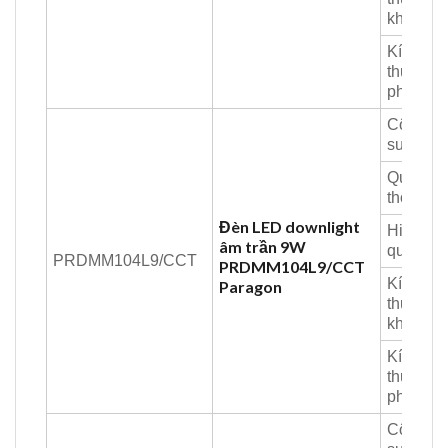
khoét lỗ:
Kích
thước
phủ bì:
Công
suất:
Quang
thông:
Đèn LED downlight
Hiệu suấ
âm trần 9W
quang:
PRDMM104L9/CCT
PRDMM104L9/CCT
Kích
Paragon
thước
khoét lỗ:
Kích
thước
phủ bì:
Công