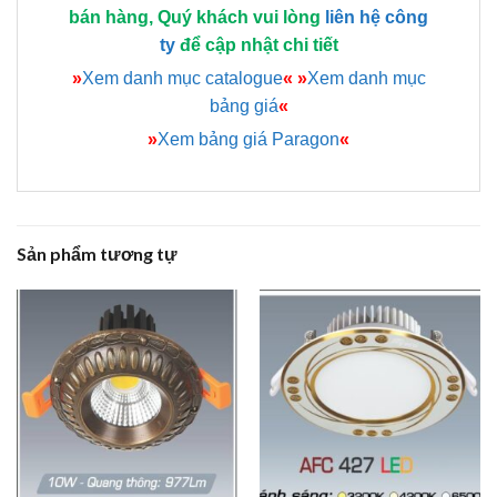
bán hàng, Quý khách vui lòng
liên hệ công
ty
để cập nhật chi tiết
»
Xem danh mục catalogue
«
»
Xem danh mục
bảng giá
«
»
Xem bảng giá Paragon
«
Sản phẩm tương tự