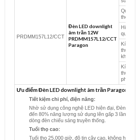
suất:
Quang
thông:
Đèn LED downlight
Hiệu suấ
âm trần 12W
quang:
PRDMM157L12/CCT
PRDMM157L12/CCT
Kích
Paragon
thước
khoét lỗ:
Kích
thước
phủ bì:
Ưu điểm Đèn LED downlight âm trần Paragon
Tiết kiệm chi phí, điện năng:
Nhờ sử dụng công nghệ LED hiện đại, Đèn giúp ti
đến 80% năng lượng sử dụng lên gấp 3 lần so vớ
dòng đèn chiếu sáng truyền thống.
Tuổi thọ cao:
Tuổi thọ 25.000 giờ, độ tin cậy cao, không hạn chế