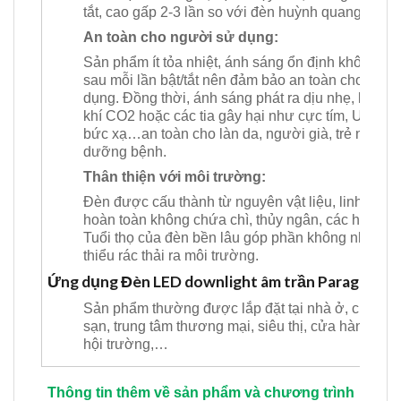
tắt, cao gấp 2-3 lần so với đèn huỳnh quang
An toàn cho người sử dụng:
Sản phẩm ít tỏa nhiệt, ánh sáng ổn định không bị
sau mỗi lần bật/tắt nên đảm bảo an toàn cho thị l
dụng. Đồng thời, ánh sáng phát ra dịu nhẹ, khôn
khí CO2 hoặc các tia gây hại như cực tím, UV, hồ
bức xạ…an toàn cho làn da, người già, trẻ nhỏ, n
dưỡng bệnh.
Thân thiện với môi trường:
Đèn được cấu thành từ nguyên vật liệu, linh kiện
hoàn toàn không chứa chì, thủy ngân, các hóa chấ
Tuổi thọ của đèn bền lâu góp phần không nhỏ vào
thiểu rác thải ra môi trường.
Ứng dụng Đèn LED downlight âm trần Paragon
Sản phẩm thường được lắp đặt tại nhà ở, chung 
sạn, trung tâm thương mại, siêu thị, cửa hàng, vă
hội trường,…
Thông tin thêm về sản phẩm và chương trình