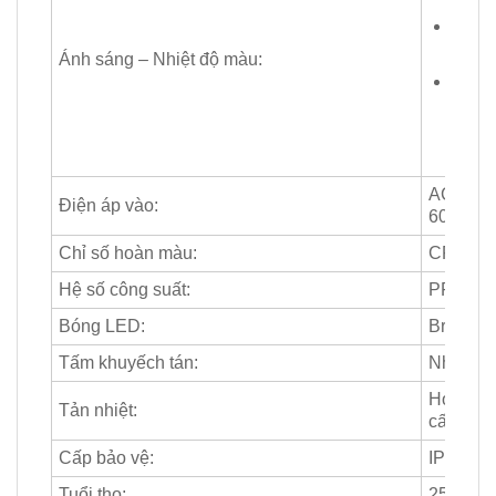
Trung
4200
Ánh sáng – Nhiệt độ màu:
Ánh 
tích 
độ: 6
3000
AC 100-
Điện áp vào:
60Hz
Chỉ số hoàn màu:
CRI 80
Hệ số công suất:
PF ≥ 0.5
Bóng LED:
Bridgel
Tấm khuyếch tán:
Nhựa PC
Hợp kim
Tản nhiệt:
cấp
Cấp bảo vệ:
IP20
Tuổi thọ:
25.000 