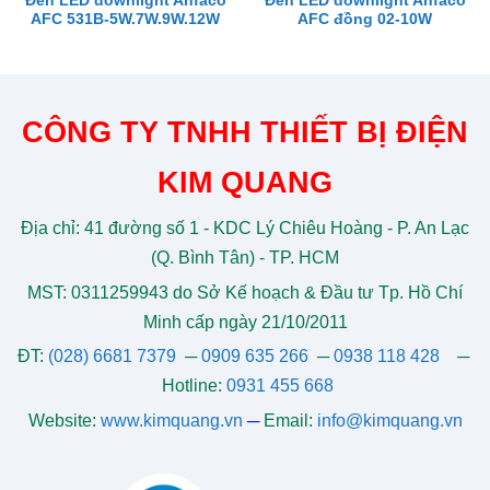
Đèn LED downlight Anfaco
Đèn LED downlight Anfaco
AFC 531B-5W.7W.9W.12W
AFC đồng 02-10W
CÔNG TY TNHH THIẾT BỊ ĐIỆN
KIM QUANG
Địa chỉ: 41 đường số 1 - KDC Lý Chiêu Hoàng - P. An Lạc
(Q. Bình Tân) - TP. HCM
MST: 0311259943 do Sở Kế hoạch & Đầu tư Tp. Hồ Chí
Minh cấp ngày 21/10/2011
ĐT:
(028) 6681 7379
─
0909 635 266
─
0938 118 428
─
Hotline:
0931 455 668
Website:
www.kimquang.vn
─
Email:
info@kimquang.vn