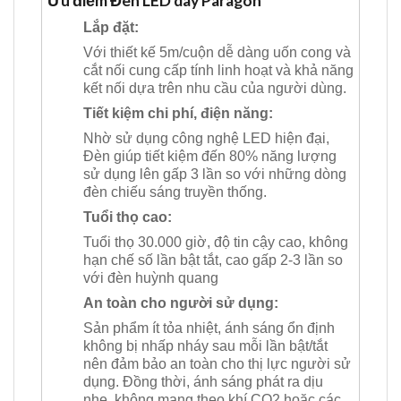
Ưu điểm Đèn LED dây Paragon
Lắp đặt:
Với thiết kế 5m/cuộn dễ dàng uốn cong và
cắt nối cung cấp tính linh hoạt và khả năng
kết nối dựa trên nhu cầu của người dùng.
Tiết kiệm chi phí, điện năng:
Nhờ sử dụng công nghệ LED hiện đại,
Đèn giúp tiết kiệm đến 80% năng lượng
sử dụng lên gấp 3 lần so với những dòng
đèn chiếu sáng truyền thống.
Tuổi thọ cao:
Tuổi thọ 30.000 giờ, độ tin cậy cao, không
hạn chế số lần bật tắt, cao gấp 2-3 lần so
với đèn huỳnh quang
An toàn cho người sử dụng:
Sản phẩm ít tỏa nhiệt, ánh sáng ổn định
không bị nhấp nháy sau mỗi lần bật/tắt
nên đảm bảo an toàn cho thị lực người sử
dụng. Đồng thời, ánh sáng phát ra dịu
nhẹ, không mang theo khí CO2 hoặc các