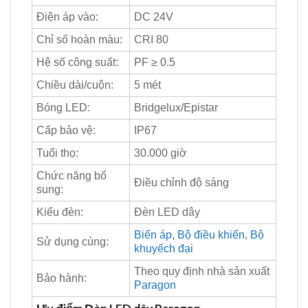
Điện áp vào:
DC 24V
Chỉ số hoàn màu:
CRI 80
Hệ số công suất:
PF ≥ 0.5
Chiều dài/cuộn:
5 mét
Bóng LED:
Bridgelux/Epistar
Cấp bảo vệ:
IP67
Tuổi thọ:
30.000 giờ
Chức năng bổ
Điều chỉnh độ sáng
sung:
Kiểu đèn:
Đèn LED dây
Biến áp
,
Bộ điều khiển
,
Bộ
Sử dụng cùng:
khuyếch đại
Theo quy định nhà sản xuất
Bảo hành:
Paragon