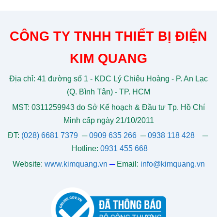
CÔNG TY TNHH THIẾT BỊ ĐIỆN
KIM QUANG
Địa chỉ: 41 đường số 1 - KDC Lý Chiêu Hoàng - P. An Lạc
(Q. Bình Tân) - TP. HCM
MST: 0311259943 do Sở Kế hoạch & Đầu tư Tp. Hồ Chí
Minh cấp ngày 21/10/2011
ĐT:
(028) 6681 7379
─
0909 635 266
─
0938 118 428
─
Hotline:
0931 455 668
Website:
www.kimquang.vn
─
Email:
info@kimquang.vn