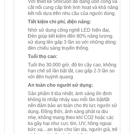
Với thiết kế 5m/cuộn dễ dàng uốn cong và
cắt nối cung cấp tính linh hoạt và khả năng
kết nối dựa trên nhu cầu của người dùng.
Tiết kiệm chi phí, điện năng:
Nhờ sử dụng công nghệ LED hiện đại,
Đèn giúp tiết kiệm đến 80% năng lượng
sử dụng lên gấp 3 lần so với những dòng
đèn chiếu sáng truyền thống.
Tuổi thọ cao:
Tuổi thọ 30.000 giờ, độ tin cậy cao, không
hạn chế số lần bật tắt, cao gấp 2-3 lần so
với đèn huỳnh quang
An toàn cho người sử dụng:
Sản phẩm ít tỏa nhiệt, ánh sáng ổn định
không bị nhấp nháy sau mỗi lần bật/tắt
nên đảm bảo an toàn cho thị lực người sử
dụng. Đồng thời, ánh sáng phát ra dịu
nhẹ, không mang theo khí CO2 hoặc các
tia gây hại như cực tím, UV, hồng ngoại
bức xạ…an toàn cho làn da, người già, trẻ