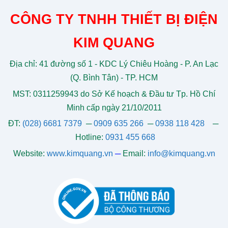
CÔNG TY TNHH THIẾT BỊ ĐIỆN
KIM QUANG
Địa chỉ: 41 đường số 1 - KDC Lý Chiêu Hoàng - P. An Lạc
(Q. Bình Tân) - TP. HCM
MST: 0311259943 do Sở Kế hoạch & Đầu tư Tp. Hồ Chí
Minh cấp ngày 21/10/2011
ĐT:
(028) 6681 7379
─
0909 635 266
─
0938 118 428
─
Hotline:
0931 455 668
Website:
www.kimquang.vn
─
Email:
info@kimquang.vn