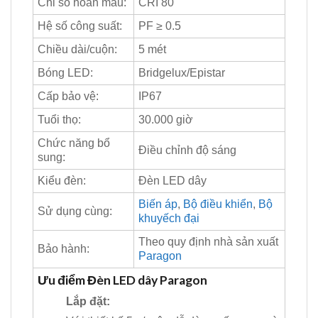
Chỉ số hoàn màu:
CRI 80
Hệ số công suất:
PF ≥ 0.5
Chiều dài/cuộn:
5 mét
Bóng LED:
Bridgelux/Epistar
Cấp bảo vệ:
IP67
Tuổi thọ:
30.000 giờ
Chức năng bổ
Điều chỉnh độ sáng
sung:
Kiểu đèn:
Đèn LED dây
Biến áp
,
Bộ điều khiển
,
Bộ
Sử dụng cùng:
khuyếch đại
Theo quy định nhà sản xuất
Bảo hành:
Paragon
Ưu điểm Đèn LED dây Paragon
Lắp đặt: