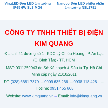
VinaLED Đèn LED âm tường
Nanoco Đèn LED chiếu chân
IP65 6W SL3-MG6
âm tường NSL2781
CÔNG TY TNHH THIẾT BỊ ĐIỆN
KIM QUANG
Địa chỉ: 41 đường số 1 - KDC Lý Chiêu Hoàng - P. An Lạc
(Q. Bình Tân) - TP. HCM
MST: 0311259943 do Sở Kế hoạch & Đầu tư Tp. Hồ Chí
Minh cấp ngày 21/10/2011
ĐT:
(028) 6681 7379
─
0909 635 266
─
0938 118 428
─
Hotline:
0931 455 668
Website:
www.kimquang.vn
─
Email:
info@kimquang.vn