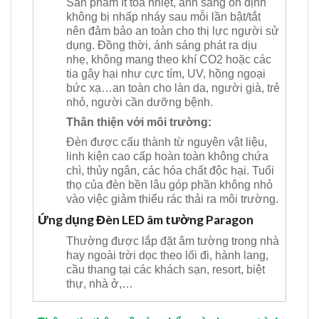
Sản phẩm ít tỏa nhiệt, ánh sáng ổn định
không bị nhấp nháy sau mỗi lần bật/tắt
nên đảm bảo an toàn cho thị lực người sử
dụng. Đồng thời, ánh sáng phát ra dịu
nhẹ, không mang theo khí CO2 hoặc các
tia gây hại như cực tím, UV, hồng ngoại
bức xạ…an toàn cho làn da, người già, trẻ
nhỏ, người cần dưỡng bệnh.
Thân thiện với môi trường:
Đèn được cấu thành từ nguyên vật liệu,
linh kiện cao cấp hoàn toàn không chứa
chì, thủy ngân, các hóa chất độc hại. Tuổi
thọ của đèn bền lâu góp phần không nhỏ
vào việc giảm thiểu rác thải ra môi trường.
Ứng dụng Đèn LED âm tường Paragon
Thường được lắp đặt âm tường trong nhà
hay ngoài trời dọc theo lối đi, hành lang,
cầu thang tại các khách sạn, resort, biệt
thự, nhà ở,…