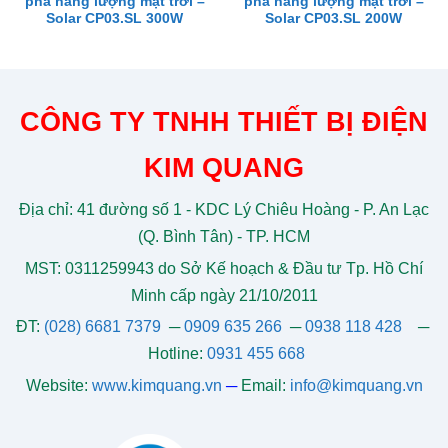
pha năng lượng mặt trời –
pha năng lượng mặt trời –
Solar CP03.SL 300W
Solar CP03.SL 200W
CÔNG TY TNHH THIẾT BỊ ĐIỆN
KIM QUANG
Địa chỉ: 41 đường số 1 - KDC Lý Chiêu Hoàng - P. An Lạc
(Q. Bình Tân) - TP. HCM
MST: 0311259943 do Sở Kế hoạch & Đầu tư Tp. Hồ Chí
Minh cấp ngày 21/10/2011
ĐT:
(028) 6681 7379
─
0909 635 266
─
0938 118 428
─
Hotline:
0931 455 668
Website:
www.kimquang.vn
─
Email:
info@kimquang.vn