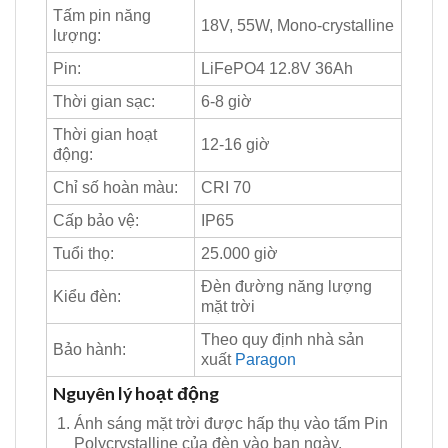
Tấm pin năng
18V, 55W, Mono-crystalline
lượng:
Pin:
LiFePO4 12.8V 36Ah
Thời gian sạc:
6-8 giờ
Thời gian hoạt
12-16 giờ
động:
Chỉ số hoàn màu:
CRI 70
Cấp bảo vệ:
IP65
Tuổi thọ:
25.000 giờ
Đèn đường năng lượng
Kiểu đèn:
mặt trời
Theo quy định nhà sản
Bảo hành:
xuất
Paragon
Nguyên lý hoạt động
Ánh sáng mặt trời được hấp thụ vào tấm Pin
Polycrystalline của đèn vào ban ngày.