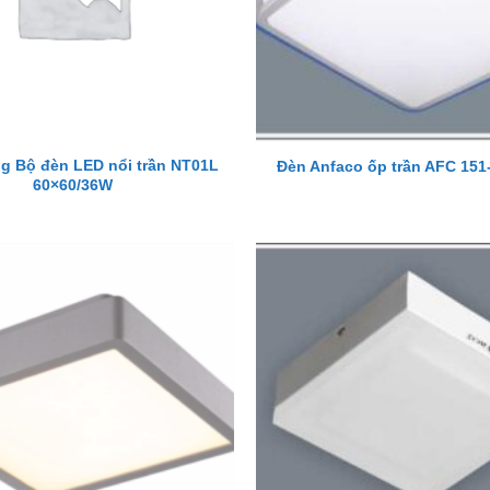
g Bộ đèn LED nổi trần NT01L
Đèn Anfaco ốp trần AFC 15
60×60/36W