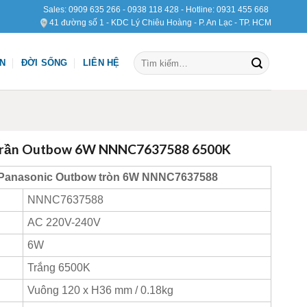
Sales:
0909 635 266
-
0938 118 428
- Hotline:
0931 455 668
41 đường số 1 - KDC Lý Chiêu Hoàng - P. An Lạc - TP. HCM
Tìm
ỆN
ĐỜI SỐNG
LIÊN HỆ
kiếm:
 trần Outbow 6W NNNC7637588 6500K
 Panasonic Outbow tròn 6W NNNC7637588
NNNC7637588
AC 220V-240V
6W
Trắng 6500K
Vuông 120 x H36 mm / 0.18kg