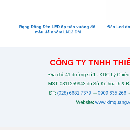
Rạng Đông Đèn LED ốp trần vuông đổi
Đèn Led do
màu đế nhôm LN12 ĐM
CÔNG TY TNHH THIẾ
Địa chỉ: 41 đường số 1 - KDC Lý Chiêu
MST: 0311259943 do Sở Kế hoạch & Đầ
ĐT:
(028) 6681 7379
─
0909 635 266
Website:
www.kimquang.