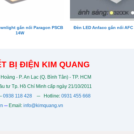
wnlight gắn nổi Paragon PSCB
Đèn LED Anfaco gắn nổi AFC
14W
T BỊ ĐIỆN KIM QUANG
 Hoàng - P. An Lạc (Q. Bình Tân) - TP. HCM
u tư Tp. Hồ Chí Minh cấp ngày 21/10/2011
─
0938 118 428
─
Hotline:
0931 455 668
vn
─
Email:
info@kimquang.vn