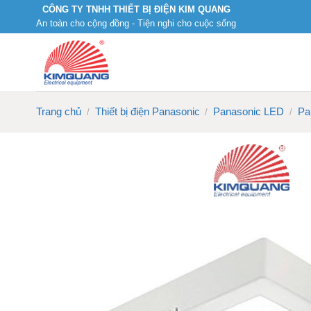
Skip
CÔNG TY TNHH THIẾT BỊ ĐIỆN KIM QUANG
An toàn cho cộng đồng - Tiện nghi cho cuộc sống
to
content
Trang chủ
Thiết bị điện Panasonic
Panasonic LED
Pa
/
/
/