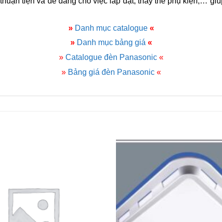
huận tiện và dễ dàng cho việc lắp đặt, thay thế phụ kiện,… giúp t
»
Danh mục catalogue
«
»
Danh mục bảng giá
«
»
Catalogue đèn Panasonic
«
»
Bảng giá đèn Panasonic
«