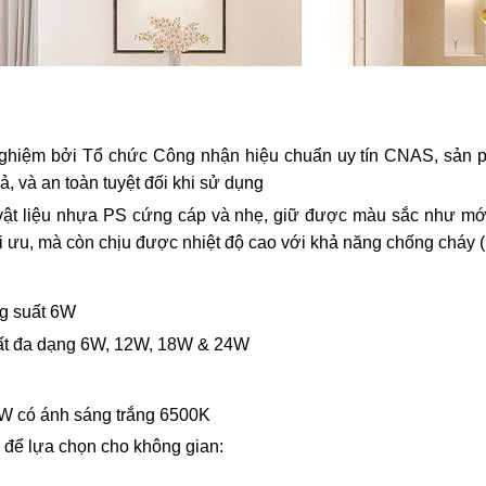
ệm bởi Tổ chức Công nhận hiệu chuẩn uy tín CNAS, sản phẩ
 và an toàn tuyệt đối khi sử dụng
ật liệu nhựa PS cứng cáp và nhẹ, giữ được màu sắc như mới,
ối ưu, mà còn chịu được nhiệt độ cao với khả năng chống cháy
g suất 6W
uất đa dạng 6W, 12W, 18W & 24W
 có ánh sáng trắng 6500K
 để lựa chọn cho không gian: