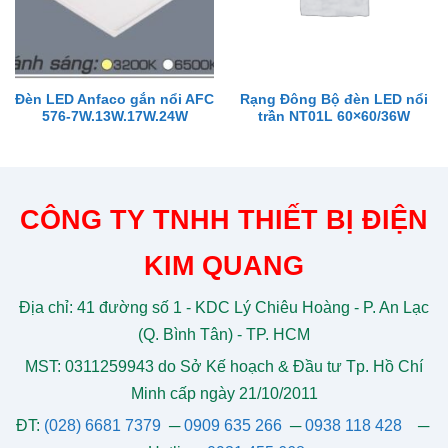
Đèn LED Anfaco gắn nổi AFC
Rạng Đông Bộ đèn LED nổi
576-7W.13W.17W.24W
trần NT01L 60×60/36W
CÔNG TY TNHH THIẾT BỊ ĐIỆN
KIM QUANG
Địa chỉ: 41 đường số 1 - KDC Lý Chiêu Hoàng - P. An Lạc
(Q. Bình Tân) - TP. HCM
MST: 0311259943 do Sở Kế hoạch & Đầu tư Tp. Hồ Chí
Minh cấp ngày 21/10/2011
ĐT:
(028) 6681 7379
─
0909 635 266
─
0938 118 428
─