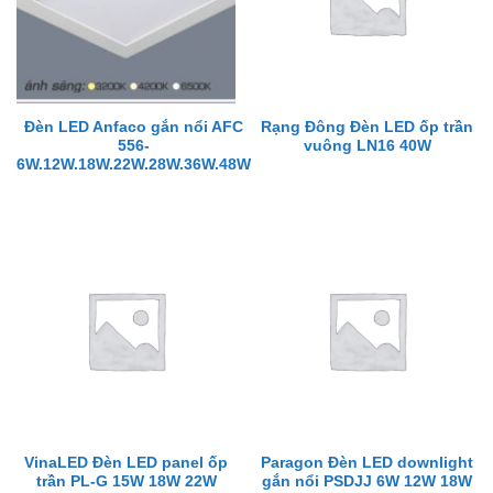
Đèn LED Anfaco gắn nổi AFC
Rạng Đông Đèn LED ốp trần
556-
vuông LN16 40W
6W.12W.18W.22W.28W.36W.48W
VinaLED Đèn LED panel ốp
Paragon Đèn LED downlight
trần PL-G 15W 18W 22W
gắn nổi PSDJJ 6W 12W 18W