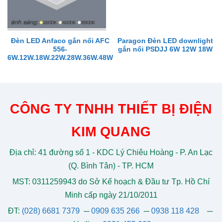
Đèn LED Anfaco gắn nổi AFC
Paragon Đèn LED downlight
556-
gắn nổi PSDJJ 6W 12W 18W
6W.12W.18W.22W.28W.36W.48W
CÔNG TY TNHH THIẾT BỊ ĐIỆN
KIM QUANG
Địa chỉ: 41 đường số 1 - KDC Lý Chiêu Hoàng - P. An Lạc
(Q. Bình Tân) - TP. HCM
MST: 0311259943 do Sở Kế hoạch & Đầu tư Tp. Hồ Chí
Minh cấp ngày 21/10/2011
ĐT:
(028) 6681 7379
─
0909 635 266
─
0938 118 428
─